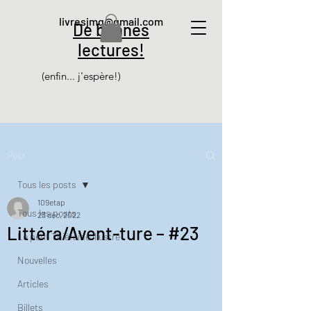
livresjmg@gmail.com
De bonnes
lectures!
(enfin... j'espère!)
Post
Tous les posts
109etap
Tous les posts
23 déc. 2022
Littéra/Avent-ture – #23
Le petit Thiéfaine illustré
Nouvelles
Articles
Billets