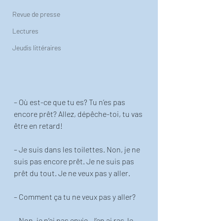
Revue de presse
Lectures
Jeudis littéraires
– Où est-ce que tu es? Tu n’es pas 
encore prêt? Allez, dépêche-toi, tu vas 
être en retard!
– Je suis dans les toilettes. Non, je ne 
suis pas encore prêt. Je ne suis pas 
prêt du tout. Je ne veux pas y aller. 
– Comment ça tu ne veux pas y aller? 
– Non, je n’ai pas envie. J’en ai ras-le 