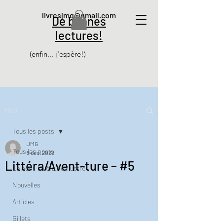
livresjmg@gmail.com
De bonnes
lectures!
(enfin... j'espère!)
Post
Tous les posts
JMG
Tous les posts
5 déc. 2022
Littéra/Avent-ture – #5
Le petit Thiéfaine illustré
Nouvelles
Articles
Billets