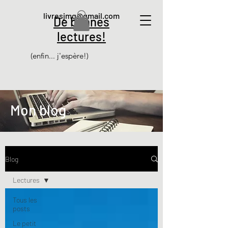
livresjmg@gmail.com
De bonnes
lectures!
(enfin... j'espère!)
Mon blog
Blog
Lectures
Tous les
posts
Le petit