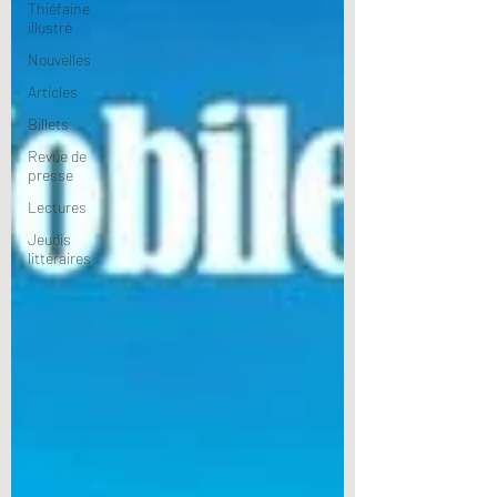
Thiéfaine
illustré
Nouvelles
Articles
Billets
Revue de
presse
Lectures
Jeudis
littéraires