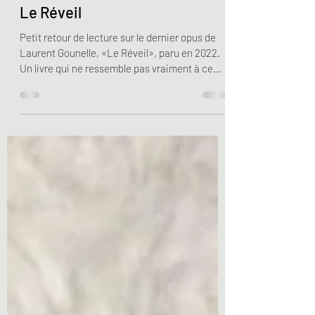
20 sept. 2023
Lectures
Le Réveil
Petit retour de lecture sur le dernier opus de
Laurent Gounelle, «Le Réveil», paru en 2022.
Un livre qui ne ressemble pas vraiment à ce...