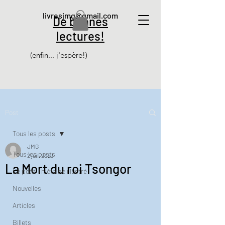
livresjmg@gmail.com
De bonnes
lectures!
(enfin... j'espère!)
Post
Tous les posts
JMG
Tous les posts
2 juil. 2023
La Mort du roi Tsongor
Le petit Thiéfaine illustré
Nouvelles
Articles
Billets