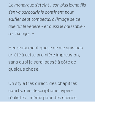
Le monarque s'éteint ; son plus jeune fils 
s'en va parcourir le continent pour 
édifier sept tombeaux à l'image de ce 
que fut le vénéré - et aussi le haïssable - 
roi Tsongor
.»
Heureusement que je ne me suis pas 
arrêté à cette première impression, 
sans quoi je serai passé à côté de  
quelque chose! 
Un style très direct, des chapitres 
courts, des descriptions hyper-
réalistes - même pour des scènes 
assez violentes (âmes sensibles 
s'abstenir) - et une trame narrative 
très prenante: difficile de lâcher le 
livre avant de l'avoir terminé. 