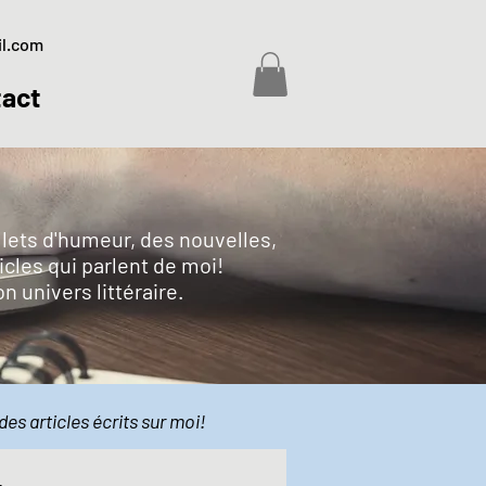
il.com
act
billets d'humeur, des nouvelles,
icles qui parlent de moi!
on univers littéraire.
des articles écrits sur moi!