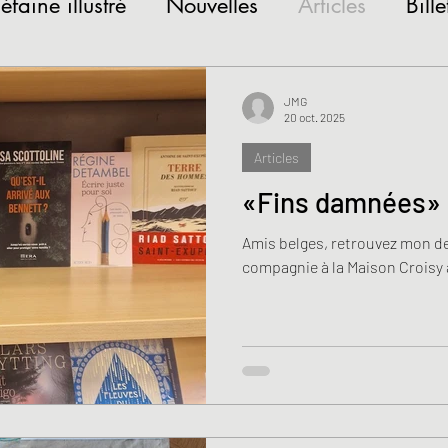
iéfaine illustré
Nouvelles
Articles
Bille
tures
Jeudis littéraires
JMG
20 oct. 2025
Articles
«Fins damnées» 
Amis belges, retrouvez mon d
compagnie à la Maison Crois