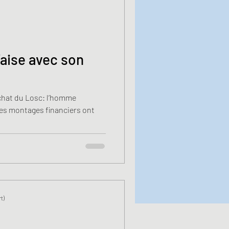
’aise avec son
achat du Losc: l’homme
ses montages financiers ont
t)