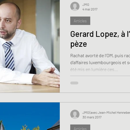
JMG
4 mai 2017
Articles
Gerard Lopez, à l
pèze
Rachat avorté de l’OM, puis r
d’affaires luxembourgeois et 
été mis en lumière ces...
JMG (avec Jean-Michel Henneber
30 mars 2017
Articles