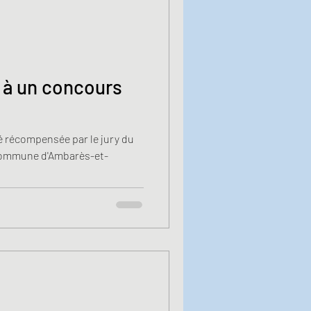
t à un concours
é récompensée par le jury du
 commune d'Ambarès-et-