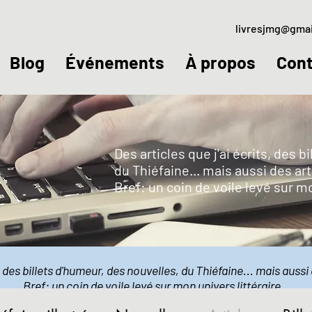
livresjmg@gma
Blog
Événements
À propos
Cont
Des articles que j'ai écrits, des 
du Thiéfaine... mais aussi des art
Bref: un coin de voile levé sur m
s, des billets d'humeur, des nouvelles, du Thiéfaine... mais aussi 
Bref: un coin de voile levé sur mon univers littéraire.