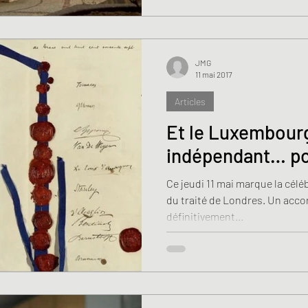
JMG
11 mai 2017
Articles
Et le Luxembourg
indépendant… po
Ce jeudi 11 mai marque la célé
du traité de Londres. Un accor
définitivement...