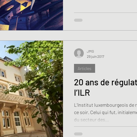
JMG
29 juin 2017
Articles
20 ans de régulat
l’ILR
L’Institut luxembourgeois de 
ce soir. Celui qui fut, initiale
du secteur des...