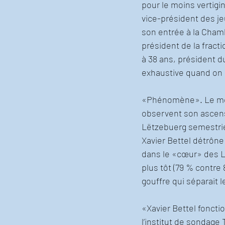
pour le moins vertigine
vice-président des jeu
son entrée à la Chamb
président de la fracti
à 38 ans, président du
exhaustive quand on c
«Phénomène». Le mot 
observent son ascensi
Lëtzebuerg semestriel
Xavier Bettel détrôn
dans le «cœur» des Lu
plus tôt (79 % contr
gouffre qui séparait 
«Xavier Bettel foncti
l’institut de sondage 