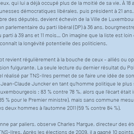
ux, qui lui a déjà occupé plus de la moitié de sa vie. À 18 an
nesses démocratiques libérales, puis président à 21 ans. À 
re des députés, devient échevin de la Ville de Luxembour
on parlementaire du parti libéral (DP) à 36 ans, bourgmestre
 parti à 39 ans et 11 mois… On imagine que la liste est loin 
onnaît la longévité potentielle des politiciens.
revient régulièrement à la bouche de ceux – alliés ou op
on fulgurante. La seule lecture du dernier résultat du Pol
 réalisé par TNS-Ilres permet de se faire une idée de son
e Jean-Claude Juncker en tant qu’homme politique le plus
xembourgeois : 83 % contre 78 %, alors que l’écart était i
e 85 % pour le Premier ministre), mais sans commune mesur
les deux hommes à l’automne 2011 (59 % contre 84 %).
onne par paliers, observe Charles Margue, directeur des é
TNS-Ilres. Après les élections de 2009, il a gagné 10 points