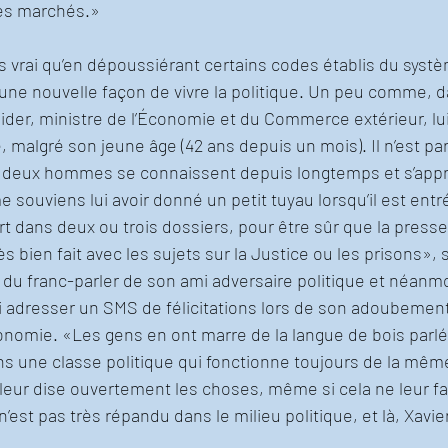
les marchés.»
ns vrai qu’en dépoussiérant certains codes établis du systè
 une nouvelle façon de vivre la politique. Un peu comme, d
der, ministre de l’Économie et du Commerce extérieur, lui
, malgré son jeune âge (42 ans depuis un mois). Il n’est p
 deux hommes se connaissent depuis longtemps et s’appr
souviens lui avoir donné un petit tuyau lorsqu’il est entr
rt dans deux ou trois dossiers, pour être sûr que la presse
rès bien fait avec les sujets sur la Justice ou les prisons», 
i du franc-parler de son ami adversaire politique et néanmo
ui adresser un SMS de félicitations lors de son adoubement
conomie. «Les gens en ont marre de la langue de bois parlé
ns une classe politique qui fonctionne toujours de la même 
leur dise ouvertement les choses, même si cela ne leur fai
n’est pas très répandu dans le milieu politique, et là, Xavier