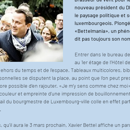
nouveau président du D
le paysage politique et s
luxembourgeois. Plongée
«Bettelmania», un phén
dit pas toujours son no
Entrer dans le bureau de 
au 1er étage de l’Hôtel de 
 dehors du temps et de l’espace. Tableaux multicolores, bib
onnelles se disputent la place, au point que l’on peut pre
core possible d’en rajouter. «Je m’y sens comme chez moi»
n couleur et empreinte d’une impression de bouillonnemen
avail du bourgmestre de Luxembourg-ville colle en effet par
.
, qu’il aura le 3 mars prochain, Xavier Bettel affiche un par