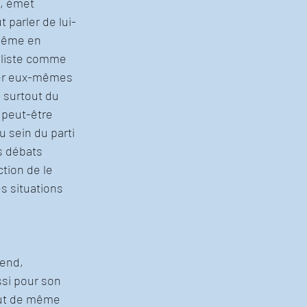
, émet 
 parler de lui-
 même en 
téliste comme 
rer eux-mêmes 
 surtout du 
 peut-être 
u sein du parti 
s débats 
ction de le 
s situations 
fend, 
si pour son 
out de même 