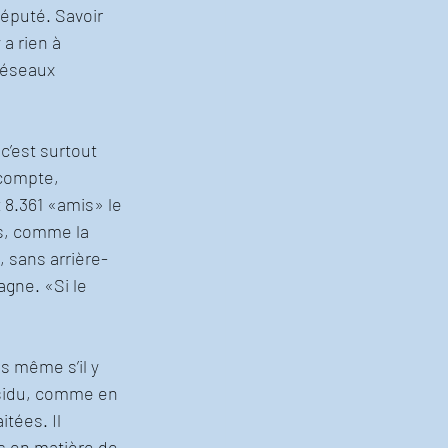
député. Savoir 
a rien à 
réseaux 
c’est surtout 
compte, 
 8.361 «amis» le 
is, comme la 
, sans arrière-
gne. «Si le 
s même s’il y 
ssidu, comme en 
tées. Il 
 en matière de 