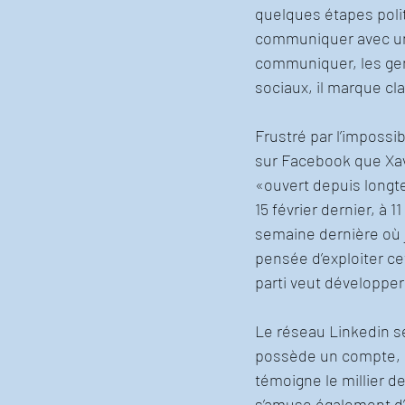
quelques étapes politi
communiquer avec une 
communiquer, les gens 
sociaux, il marque c
Frustré par l’impossib
sur Facebook que Xav
«ouvert depuis longte
15 février dernier, à 
semaine dernière où j’
pensée d’exploiter ce
parti veut développer 
Le réseau Linkedin se
possède un compte, a
témoigne le millier 
s’amuse également d’