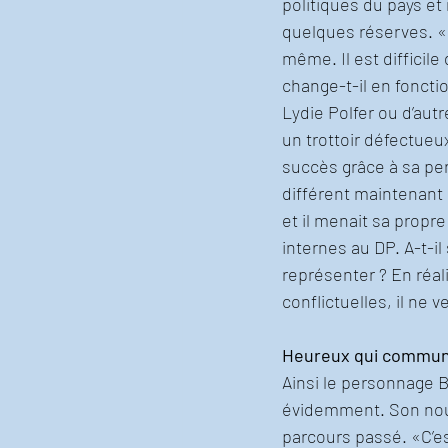
politiques du pays e
quelques réserves. «Q
même. Il est difficil
change-t-il en fonctio
Lydie Polfer ou d’aut
un trottoir défectueu
succès grâce à sa per
différent maintenant q
et il menait sa propr
internes au DP. A-t-il
représenter ? En réal
conflictuelles, il ne 
Heureux qui commu
Ainsi le personnage Be
évidemment. Son nouv
parcours passé. «C’es