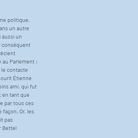
me politique, 
ans un autre 
 aussi un 
ar conséquent 
écient 
é au Parlement : 
 le contacte 
sourit Étienne 
ins ami, qui fut 
 en tant que 
e par tous ces 
façon. Or, les 
t pas 
 Bettel 