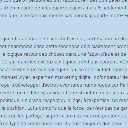
, 37 en matière de «réseaux sociaux», mais 15 seulement s
ns que je ne connais même pas pour la plupart», note-t-i
fique et statistique de ces chiffres est, certes, proche du 
ivent néanmoins dans cette tendance déjà clairement prono
 le logique retour des choses dans une façon d’être et de 
e qui, dans les milieux politiques, n’est pas courant. «Ce 
ajorité des hommes politiques qui se sont autant appropri
manuel Vivier, expert en marketing digital, cofondateur de
reparti développer d’autres aventures numériques sur Paris
ure entre un modèle pyramidal et une structure en réseaux. 
a politique, un grand respect dû à l’âge, à l’expertise. On res
 la position. Lui a compris que la force, ce n’est pas de gard
 mais de les partager auprès d’un maximum de personnes. C
’à ce type de communication. Il y aura toujours des gens à 