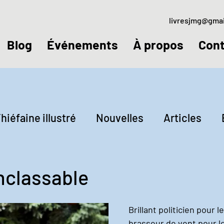
livresjmg@gma
Blog
Événements
À propos
Cont
hiéfaine illustré
Nouvelles
Articles
ctures
Jeudis littéraires
inclassable
Brillant politicien pour l
brasseur de vent pour le