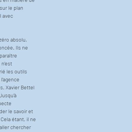
ur le plan 
l avec 
zéro absolu, 
ncée. Ils ne 
paraître 
n’est 
é les outils 
 l’agence 
. Xavier Bettel 
Jusqu’à 
pecte 
er le savoir et 
ela étant, il ne 
aller chercher 