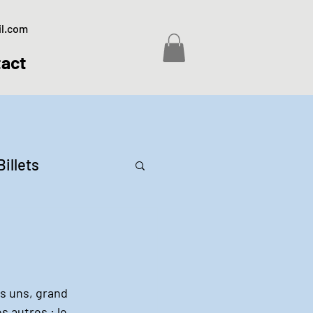
il.com
act
Billets
es uns, grand 
s autres : le 