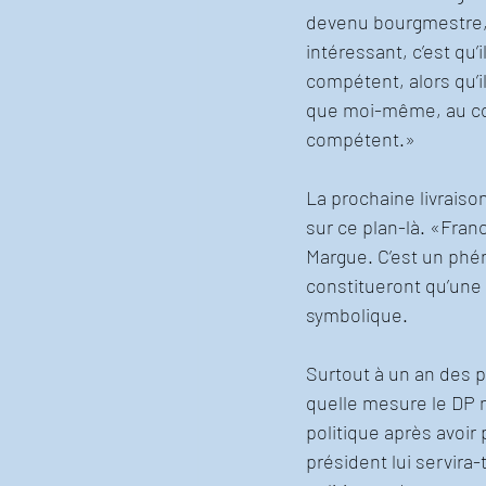
devenu bourgmestre, en
intéressant, c’est q
compétent, alors qu’i
que moi-même, au co
compétent.»
La prochaine livraiso
sur ce plan-là. «Fran
Margue. C’est un phén
constitueront qu’une 
symbolique.
Surtout à un an des 
quelle mesure le DP ne
politique après avoir
président lui servira-