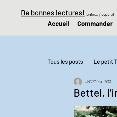
De bonnes lectures!
(enfin... j'espère!)
Accueil
Commander
Tous les posts
Le petit T
Revue de presse
Le
JMG
27 févr. 2013
Bettel, l’