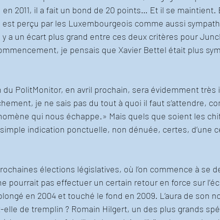
 2011, il a fait un bond de 20 points… Et il se maintient. E
u’il est perçu par les Luxembourgeois comme aussi sympat
l y a un écart plus grand entre ces deux critères pour Junc
mmencement, je pensais que Xavier Bettel était plus sy
n du PolitMonitor, en avril prochain, sera évidemment très 
chement, je ne sais pas du tout à quoi il faut s’attendre, 
omène qui nous échappe.» Mais quels que soient les chiff
simple indication ponctuelle, non dénuée, certes, d’une c
prochaines élections législatives, où l’on commence à se 
 pourrait pas effectuer un certain retour en force sur l’éc
 plongé en 2004 et touché le fond en 2009. L’aura de son n
t-elle de tremplin ? Romain Hilgert, un des plus grands spé