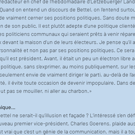
t rédacteur en chef de l’hebdomadaire d’Lëtzebuerger Land
uand on entend un discours de Bettel, on l’entend surtout
e de vraiment cerner ses positions politiques. Sans doute
n de son public. Il est plutôt adepte d’une politique clien
res politiciens communaux qui seraient prêts à venir répa
x devant la maison d’un de leurs électeurs. Je pense qu’il a
sonnalité et non pas par ses positions politiques. Ce sera
u’il est président. Avant, il était un peu un électron libre a
e politique, sans s’exprimer, au moins publiquement, sur le
 seulement envie de vraiment diriger le parti, au-delà de l’a
ité, il évite toute occasion de devenir impopulaire. Dans de
veut pas se mouiller, ni aller au charbon.»
nique…
ttel ne serait-il qu’illusion et façade ? L’intéressé s’en dé
eau premier vice-président, Charles Goerens, plaide aus
t vrai que c’est un génie de la communication, mais il a t