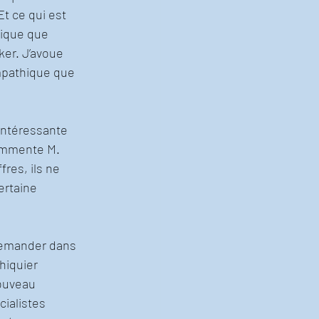
t ce qui est 
hique que 
ker. J’avoue 
mpathique que 
intéressante 
commente M. 
res, ils ne 
ertaine 
demander dans 
hiquier 
ouveau 
cialistes 