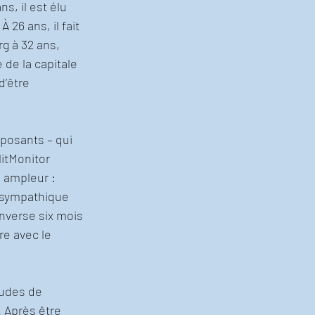
s, il est élu 
26 ans, il fait 
g à 32 ans, 
 de la capitale 
d’être 
posants – qui 
itMonitor 
 ampleur : 
 sympathique 
nverse six mois 
e avec le 
tudes de 
. Après être 