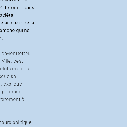
P détonne dans 
ociétal 
 au cœur de la 
omène qui ne 
m.
Xavier Bettel, 
Ville, c’est 
elots en tous 
sque se 
, explique 
t permanent : 
faitement à 
cours politique 