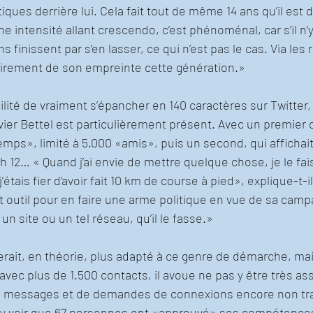
ques derrière lui. Cela fait tout de même 14 ans qu’il est 
intensité allant crescendo, c’est phénoménal, car s’il n’y 
finissent par s’en lasser, ce qui n’est pas le cas. Via les 
lairement de son empreinte cette génération.»
ilité de vraiment s’épancher en 140 caractères sur Twitter, 
ier Bettel est particulièrement présent. Avec un premier 
mps», limité à 5.000 «amis», puis un second, qui affichait
11 h 12… « Quand j’ai envie de mettre quelque chose, je le fa
étais fier d’avoir fait 10 km de course à pied», explique-t-il
t outil pour en faire une arme politique en vue de sa campa
un site ou un tel réseau, qu’il le fasse.»
rait, en théorie, plus adapté à ce genre de démarche, mai
vec plus de 1.500 contacts, il avoue ne pas y être très a
de messages et de demandes de connexions encore non trai
y voir que 67 personnes ont «approuvé» ses compétences