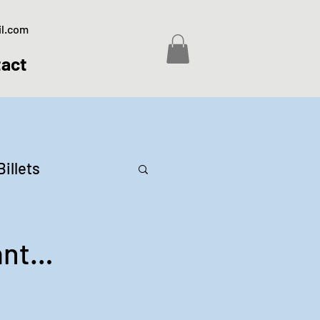
il.com
act
Billets
ant…