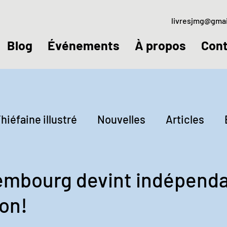
livresjmg@gma
Blog
Événements
À propos
Cont
hiéfaine illustré
Nouvelles
Articles
ctures
Jeudis littéraires
xembourg devint indépend
on!