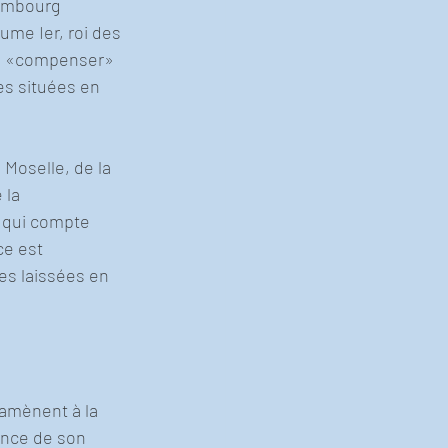
xembourg 
ume Ier, roi des 
e «compenser» 
es situées en 
 Moselle, de la 
 la 
, qui compte 
ce est 
es laissées en 
amènent à la 
ance de son 