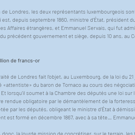
s de Londres, les deux représentants luxembourgeois sont
i est, depuis septembre 1860, ministre d’État, président 
des Affaires étrangères, et Emmanuel Servais, qui fut admi
 du précédent gouvernement et siège, depuis 10 ans, au Co
llion de francs-or
aité de Londres fait l’objet, au Luxembourg, de la loi du 21 
 «attentiste» du baron de Tornaco au cours des négociatio
 Et lorsqu’il soumet à la Chambre des députés une loi sur l
ire rendue obligatoire par le démantèlement de la forteres
etée par les députés, obligeant le ministre d’État à démiss
t est formé en décembre 1867, avec à sa tête… Emmanue
t, donc, la lourde mission de concrétiser, sur le terrain, le