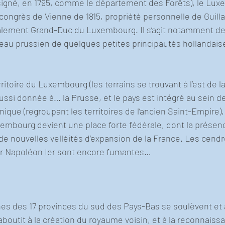
ésigné, en 1795, comme le département des Forêts), le Lu
 congrès de Vienne de 1815, propriété personnelle de Guilla
ement Grand-Duc du Luxembourg. Il s’agit notamment d
eau prussien de quelques petites principautés hollandais
ritoire du Luxembourg (les terrains se trouvant à l’est de la
aussi donnée à… la Prusse, et le pays est intégré au sein de
que (regroupant les territoires de l’ancien Saint-Empire)
xembourg devient une place forte fédérale, dont la présen
 nouvelles velléités d’expansion de la France. Les cendr
ur Napoléon Ier sont encore fumantes…
es des 17 provinces du sud des Pays-Bas se soulèvent et 
 aboutit à la création du royaume voisin, et à la reconnaiss