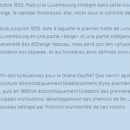
obre 1830. Mais si le Luxembourg s’intègre dans cette nouv
lge, la capitale-forteresse, elle, reste sous le contrôle de
ure jusqu’en 1839, date à laquelle le premier traité de Lond
 Luxembourg en une partie «belge» et une partie indépen
eraineté des d’Orange-Nassau, mais perd son lien «physi
ration est séparée, et les frontières alors définies sont c
 fin des turbulences pour le Grand-Duché? Que nenni! Apr
 structure démocratiquement (établissement d’une première
48, puis en 1856) et économiquement (création des premièr
ncipales institutions; développement des chemins de fer…)
uveau rattrapé par l’histoire tourmentée de ses voisins.