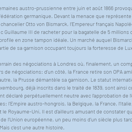
maines austro-prussienne entre juin et août 1866 provoque
nfédération germanique. Devant la menace que représente 
chancelier Otto von Bismarck, l’Empereur français Napoléo
 Guillaume III de racheter pour la bagatelle de 5 millions d
profile en zone tampon idéale. Un marché auquel Bismarc
artie de sa garnison occupant toujours la forteresse de L
terrain des négociations à Londres où, finalement, un com
rs de négociations: d’un côté, la France retire son OPA amic
autre, la Prusse démantèle sa garnison. Le statut internati
embourg, déjà inscrits dans le traité de 1839, sont ainsi c
ant déclaré perpétuellement neutre avec l’approbation de 
es: l'Empire austro-hongrois, la Belgique, la France, l’Italie
t le Royaume-Uni. Il est d’ailleurs amusant de constater qu
 l’Union européenne, un peu moins d’un siècle plus tard, 
 Mais c’est une autre histoire.