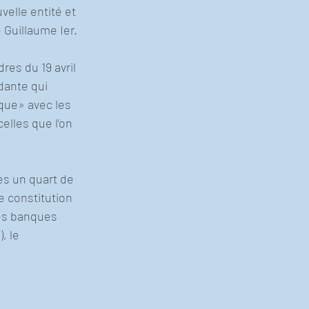
elle entité et 
 Guillaume Ier.
res du 19 avril 
dante qui 
que» avec les 
elles que l’on 
ès un quart de 
 constitution 
es banques 
, le 