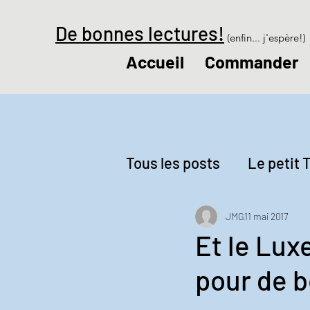
De bonnes lectures!
(enfin... j'espère!)
Accueil
Commander
Tous les posts
Le petit T
Revue de presse
Le
JMG
11 mai 2017
Et le Lu
pour de b