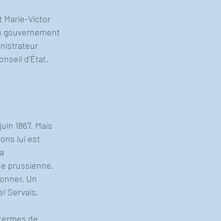
 Marie-Victor 
du gouvernement 
nistrateur 
nseil d’État.
juin 1867. Mais 
ns lui est 
a 
se prussienne, 
ionner. Un 
l Servais.
s termes de 