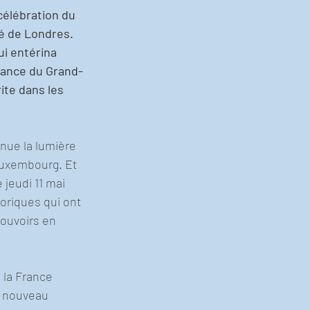
célébration du 
té de Londres. 
ui entérina 
dance du Grand-
ite dans les 
nue la lumière 
uxembourg. Et 
 jeudi 11 mai 
oriques qui ont 
pouvoirs en 
 la France 
e nouveau 