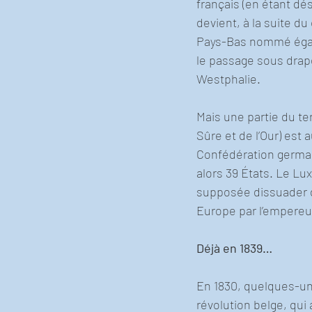
français (en étant d
devient, à la suite du
Pays-Bas nommé égal
le passage sous drap
Westphalie.
Mais une partie du ter
Sûre et de l’Our) est 
Confédération germani
alors 39 États. Le Lu
supposée dissuader de
Europe par l’empere
Déjà en 1839…
En 1830, quelques-un
révolution belge, qui