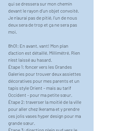
qui se dressera sur mon chemin 
devant le rayon d’un objet convoité. 
Je n’aurai pas de pitié, l’un de nous 
deux sera de trop et ça ne sera pas 
moi. 
8h01: En avant, vant! Mon plan 
d’action est détaillé. Millimétré. Rien 
n’est laissé au hasard. 
Étape 1: foncer vers les Grandes 
Galeries pour trouver deux assiettes 
décoratives pour mes parents et un 
tapis style Orient – mais au tarif 
Occident - pour ma petite sœur. 
Étape 2: traverser la moitié de la ville 
pour aller chez Ikerama et y prendre 
ces jolis vases hyper design pour ma 
grande sœur. 
Étape 3: direction plein sud vers le 