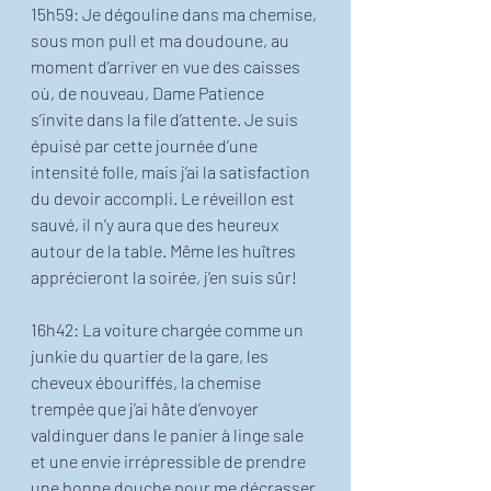
15h59: Je dégouline dans ma chemise, 
sous mon pull et ma doudoune, au 
moment d’arriver en vue des caisses 
où, de nouveau, Dame Patience 
s’invite dans la file d’attente. Je suis 
épuisé par cette journée d’une 
intensité folle, mais j’ai la satisfaction 
du devoir accompli. Le réveillon est 
sauvé, il n’y aura que des heureux 
autour de la table. Même les huîtres 
apprécieront la soirée, j’en suis sûr! 
16h42: La voiture chargée comme un 
junkie du quartier de la gare, les 
cheveux ébouriffés, la chemise 
trempée que j’ai hâte d’envoyer 
valdinguer dans le panier à linge sale 
et une envie irrépressible de prendre 
une bonne douche pour me décrasser 