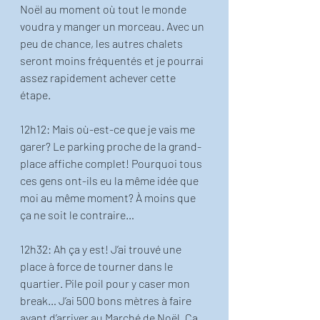
Noël au moment où tout le monde 
voudra y manger un morceau. Avec un 
peu de chance, les autres chalets 
seront moins fréquentés et je pourrai 
assez rapidement achever cette 
étape. 
12h12: Mais où-est-ce que je vais me 
garer? Le parking proche de la grand-
place affiche complet! Pourquoi tous 
ces gens ont-ils eu la même idée que 
moi au même moment? À moins que 
ça ne soit le contraire… 
12h32: Ah ça y est! J’ai trouvé une 
place à force de tourner dans le 
quartier. Pile poil pour y caser mon 
break… J’ai 500 bons mètres à faire 
avant d’arriver au Marché de Noël. Ça 