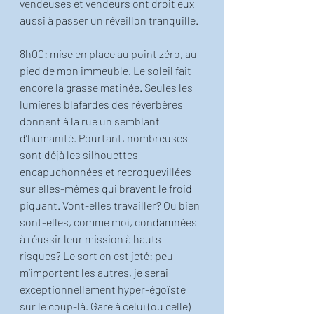
vendeuses et vendeurs ont droit eux 
aussi à passer un réveillon tranquille. 
8h00: mise en place au point zéro, au 
pied de mon immeuble. Le soleil fait 
encore la grasse matinée. Seules les 
lumières blafardes des réverbères 
donnent à la rue un semblant 
d’humanité. Pourtant, nombreuses 
sont déjà les silhouettes 
encapuchonnées et recroquevillées 
sur elles-mêmes qui bravent le froid 
piquant. Vont-elles travailler? Ou bien 
sont-elles, comme moi, condamnées 
à réussir leur mission à hauts-
risques? Le sort en est jeté: peu 
m’importent les autres, je serai 
exceptionnellement hyper-égoïste 
sur le coup-là. Gare à celui (ou celle) 