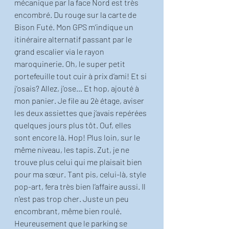
mécanique par la face Nord est très 
encombré. Du rouge sur la carte de 
Bison Futé. Mon GPS m’indique un 
itinéraire alternatif passant par le 
grand escalier via le rayon 
maroquinerie. Oh, le super petit 
portefeuille tout cuir à prix d’ami! Et si 
j’osais? Allez, j’ose… Et hop, ajouté à 
mon panier. Je file au 2è étage, aviser 
les deux assiettes que j’avais repérées 
quelques jours plus tôt. Ouf, elles 
sont encore là. Hop! Plus loin, sur le 
même niveau, les tapis. Zut, je ne 
trouve plus celui qui me plaisait bien 
pour ma sœur. Tant pis, celui-là, style 
pop-art, fera très bien l’affaire aussi. Il 
n'est pas trop cher. Juste un peu 
encombrant, même bien roulé. 
Heureusement que le parking se 