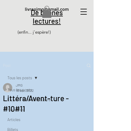
livresjmg@gmail.com
De bonnes
lectures!
(enfin... j'espère!)
Post
Tous les posts
JMG
Tous les posts
10 déc. 2022
Littéra/Avent-ture -
Le petit Thiéfaine illustré
#10#11
Nouvelles
Articles
Billets