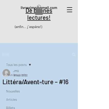
livresjmg@gmail.com
De bonnes
lectures!
(enfin... j'espère!)
Post
Tous les posts
JMG
Tous les posts
16 déc. 2022
Littéra/Avent-ture – #16
Le petit Thiéfaine illustré
Nouvelles
Articles
Billets