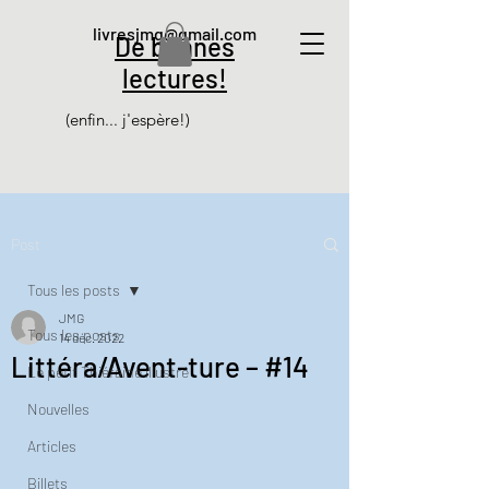
livresjmg@gmail.com
De bonnes
lectures!
(enfin... j'espère!)
Post
Tous les posts
JMG
Tous les posts
14 déc. 2022
Littéra/Avent-ture – #14
Le petit Thiéfaine illustré
Nouvelles
Articles
Billets