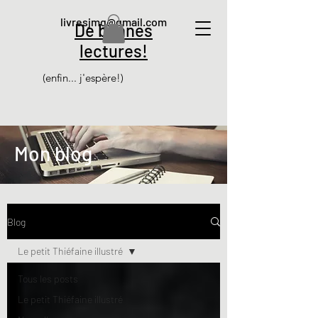
livresjmg@gmail.com
De bonnes
lectures!
(enfin... j'espère!)
Mon blog
Blog
Le petit Thiéfaine illustré
Tous les posts
Le petit Thiéfaine illustré