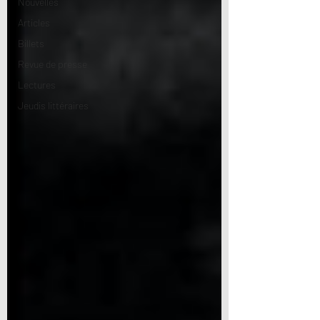
Nouvelles
Articles
Billets
Revue de presse
Lectures
Jeudis littéraires