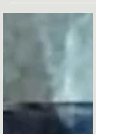
ère... «Mithridatisé sur tes lèvres, je survis à
tes...