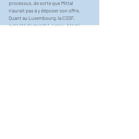
processus, de sorte que Mittal 
n'aurait pas à y déposer son offre.
Quant au Luxembourg, la CSSF, 
autorité de marché, a reçu, à la mi-
février, l'offre de Mittal. Mais, tout 
comme en France, la direc-tive OPA 
est encore en cours de transposition. 
Elle n'en est même qu'aux tout 
premiers pas du processus, puisque 
ce n'est que le mardi 7 février (hasard 
du calendrier?) que le ministre du 
Trésor et du Budget, Luc Frieden, a 
déposé, à la Chambre des députés, le 
projet de loi n°5540 portant 
transposition de la directive 
2004/25/CE du Parlement européen et 
du Conseil du 21 avril 2004 
concernant les offres publiques 
d'acquisition. Un texte qui s"inspire 