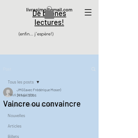
livresjmg@gmail.com
De bonnes
lectures!
(enfin... j'espère!)
Post
Tous les posts
JMG (avec Frédérique Moser)
Tous les posts
24 févr. 2006
Vaincre ou convaincre
Le petit Thiéfaine illustré
Nouvelles
Articles
Billets