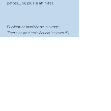
pattes… ou plus si affinités! 
Publication inspirée de l'ouvrage 
"Exercice de simple éducation avec dix 
fois le mot paradis", que vous pouvez
trouver ici!
!  
Le petit Thiéfaine illustré