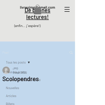
livresjmg@gmail.com
De bonnes
lectures!
(enfin... j'espère!)
Post
Tous les posts
JMG
Tous les posts
5 sept. 2022
Scolopendres
Le petit Thiéfaine illustré
Nouvelles
Articles
Billets