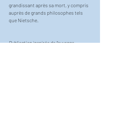
grandissant après sa mort, y compris 
auprès de grands philosophes tels 
que Nietsche.
Publication inspirée de l'ouvrage 
"Exercice de simple éducation avec dix 
fois le mot paradis", que vous pouvez
trouver ici!
!  
Le petit Thiéfaine illustré