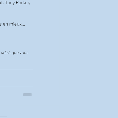
t, Tony Parker, 
ais en mieux…
adis", que vous 