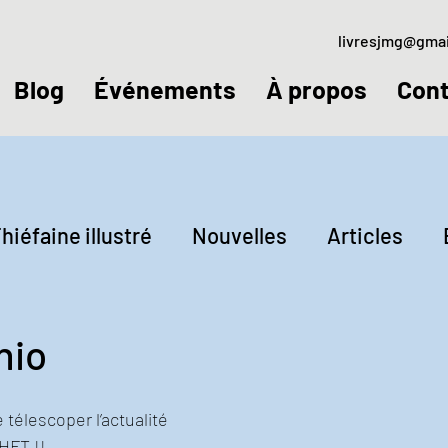
livresjmg@gma
Blog
Événements
À propos
Cont
hiéfaine illustré
Nouvelles
Articles
ctures
Jeudis littéraires
nio
e télescoper l’actualité 
HFT !! 