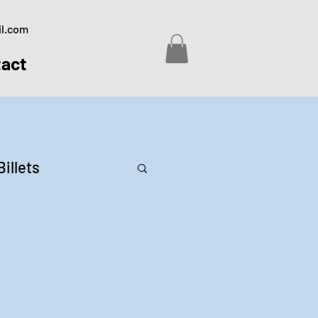
il.com
act
Billets