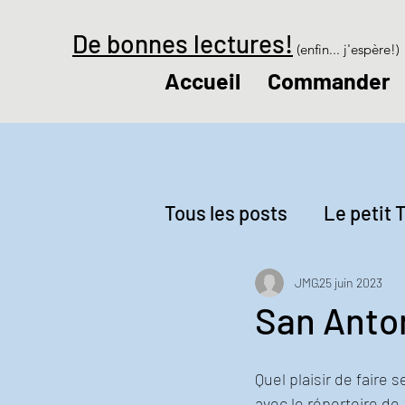
De bonnes lectures!
(enfin... j'espère!)
Accueil
Commander
Tous les posts
Le petit T
Revue de presse
Le
JMG
25 juin 2023
San Anto
Quel plaisir de faire s
avec le répertoire de 