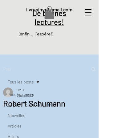
livresjmg@gmail.com
De bonnes
lectures!
(enfin... j'espère!)
Post
Tous les posts
JMG
Tous les posts
2 juin 2023
Robert Schumann
Le petit Thiéfaine illustré
Nouvelles
Articles
Billets