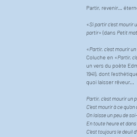
Partir, revenir… éter
«
Si partir c’est mourir u
partir
» (dans 
Petit mat
«
Partir, c’est mourir un
Coluche en «
Partir, c
un vers du poète Edm
1941), dont l'esthéti
quoi laisser rêveur...
Partir, c’est mourir un 
C’est mourir à ce qu’on 
On laisse un peu de so
En toute heure et dans t
C’est toujours le deuil 