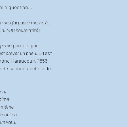
nelle question…
n peu j’ai passé ma vie à... 
in, 4,10 heure d’été
)
 peu
» (parodié par 
’est crever un pneu…
») est 
ond Haraucourt (1856-
que de sa moustache a de 
peu,
aime: 
i-même 
out lieu. 
d’un vœu, 