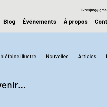
livresjmg@gma
Blog
Événements
À propos
Cont
hiéfaine illustré
Nouvelles
Articles
ctures
Jeudis littéraires
venir...