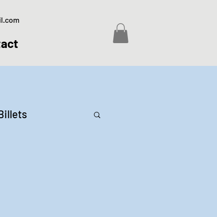
il.com
act
Billets