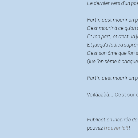
Le dernier vers d’un p
Partir, c’est mourir un p
C’est mourir à ce qu’on 
Et l’on part, et c’est un j
Et jusqu’à l’adieu supr
C’est son âme que l’on 
Que l’on sème à chaque
Partir, c’est mourir un
Voilààààà… C’est sur 
Publication inspirée de
pouvez
 trouver ici!
!  