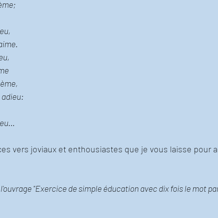
oème;
eu, 
aime. 
eu, 
ême 
sème, 
 adieu:
 peu…
ces vers joviaux et enthousiastes que je vous laisse pour a
 l'ouvrage "Exercice de simple éducation avec dix fois le mot par