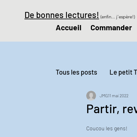
De bonnes lectures!
(enfin... j'espère!)
Accueil
Commander
Tous les posts
Le petit T
Revue de presse
Le
JMG
11 mai 2022
Partir, re
Coucou les gens!