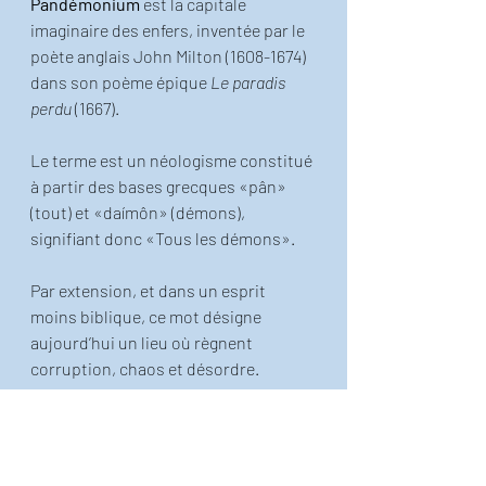
Pandémonium
 est la capitale 
imaginaire des enfers, inventée par le 
poète anglais John Milton (1608-1674) 
dans son poème épique 
Le paradis 
perdu 
(1667).
Le terme est un néologisme constitué 
à partir des bases grecques «pân» 
(tout) et «daímôn» (démons), 
signifiant donc «Tous les démons».
Par extension, et dans un esprit 
moins biblique, ce mot désigne 
aujourd’hui un lieu où règnent 
corruption, chaos et désordre.
Beau mardi à toutes et à tous, dans le 
désordre qu’il vous plaira!
Le petit Thiéfaine illustré