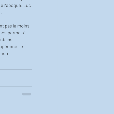
de l’époque, Luc 
.
nt pas la moins 
rnes permet à 
ntains 
opéenne, le 
ement 