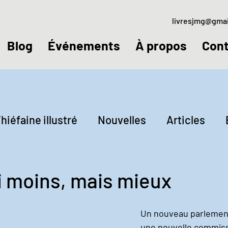
livresjmg@gma
Blog
Événements
À propos
Cont
hiéfaine illustré
Nouvelles
Articles
ctures
Jeudis littéraires
ni moins, mais mieux
Un nouveau parlement
une nouvelle commiss