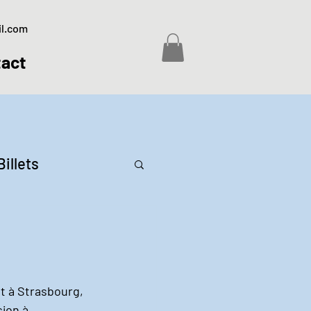
il.com
act
Billets
 à Strasbourg, 
ion à 