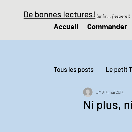
De bonnes lectures!
(enfin... j'espère!)
Accueil
Commander
Tous les posts
Le petit T
Revue de presse
Le
JMG
14 mai 2014
Ni plus, 