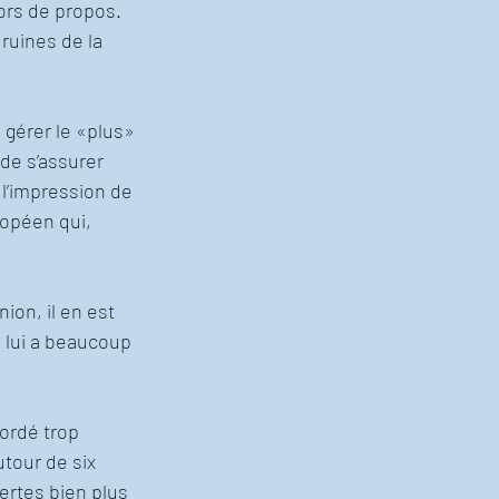
ors de propos. 
ruines de la 
 gérer le «plus» 
de s’assurer 
 l’impression de 
ropéen qui, 
ion, il en est 
 lui a beaucoup 
ordé trop 
tour de six 
certes bien plus 