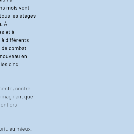
ins mois vont 
ous les étages 
. À 
s et à 
à différents 
s de combat 
 nouveau en 
les cinq 
nente, contre 
’imaginant que 
lontiers 
prit, au mieux, 