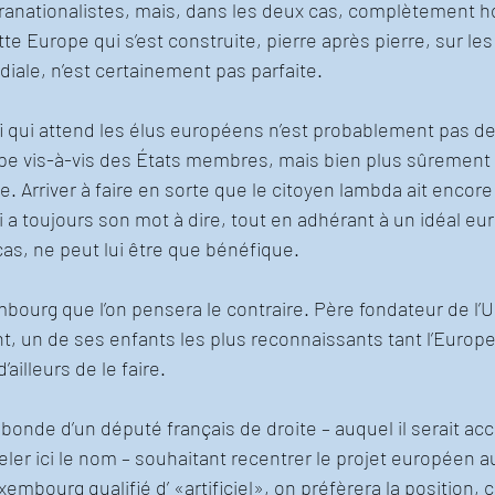
ltranationalistes, mais, dans les deux cas, complètement h
 Europe qui s’est construite, pierre après pierre, sur les 
ale, n’est certainement pas parfaite.
i qui attend les élus européens n’est probablement pas de
pe vis-à-vis des États membres, mais bien plus sûrement 
. Arriver à faire en sorte que le citoyen lambda ait encore
i a toujours son mot à dire, tout en adhérant à un idéal eu
cas, ne peut lui être que bénéfique.
bourg que l’on pensera le contraire. Père fondateur de l’Un
, un de ses enfants les plus reconnaissants tant l’Europe
ailleurs de le faire.
bonde d’un député français de droite – auquel il serait acc
ler ici le nom – souhaitant recentrer le projet européen au
embourg qualifié d’ «artificiel», on préfèrera la position, 