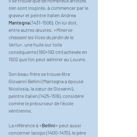
Il se trouve que de nombreux artistes 
s’en sont inspirés, à commencer par le 
graveur et peintre italien Andrea 
Mantegna
 (1431-1506). On lui doit, 
entre autres œuvres, «
Minerve 
chassant les Vices du jardin de la 
Vertu
», une huile sur toile 
conséquente (160×192 cm) achevée en 
1502 que l’on peut admirer au Louvre.
Son beau-frère se trouve être 
Giovanni Bellini (Mantegna a épousé 
Nicolosia, la sœur de Giovanni), 
peintre italien (1425-1516), considéré 
comme le précurseur de l’école 
vénitienne. 
La référence à «
Bellini
» peut aussi 
concerner Iacopo (1400-1470), le père 