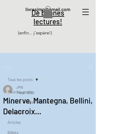
livresjmg@gmail.com
De bonnes
lectures!
(enfin... j'espère!)
Post
Tous les posts
JMG
Tous les posts
7 sept. 2022
Minerve, Mantegna, Bellini,
Le petit Thiéfaine illustré
Delacroix...
Nouvelles
Articles
Billets