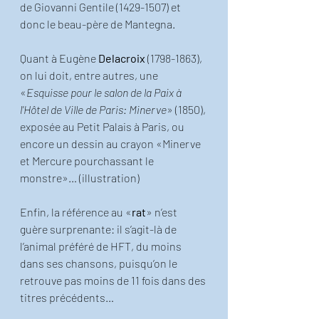
de Giovanni Gentile (1429-1507) et 
donc le beau-père de Mantegna. 
Quant à Eugène 
Delacroix
 (1798-1863), 
on lui doit, entre autres, une 
«
Esquisse pour le salon de la Paix à 
l'Hôtel de Ville de Paris: Minerve
» (1850), 
exposée au Petit Palais à Paris, ou 
encore un dessin au crayon «Minerve 
et Mercure pourchassant le 
monstre»… (illustration)
Enfin, la référence au «
rat
» n’est 
guère surprenante: il s’agit-là de 
l’animal préféré de HFT, du moins 
dans ses chansons, puisqu’on le 
retrouve pas moins de 11 fois dans des 
titres précédents… 