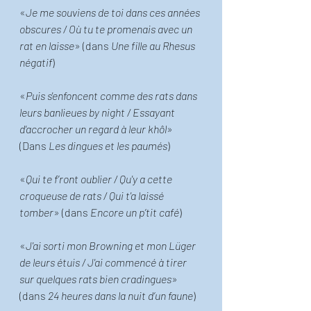
«
Je me souviens de toi dans ces années 
obscures / Où tu te promenais avec un 
rat en laisse
» (dans 
Une fille au Rhesus 
négatif
) 
«
Puis s'enfoncent comme des rats dans 
leurs banlieues by night / Essayant 
d'accrocher un regard à leur khôl
» 
(Dans 
Les dingues et les paumés
)
«
Qui te f’ront oublier / Qu'y a cette 
croqueuse de rats / Qui t'a laissé 
tomber
» (dans 
Encore un p’tit café
)
«
J'ai sorti mon Browning et mon Lüger 
de leurs étuis / J'ai commencé à tirer 
sur quelques rats bien cradingues
» 
(dans 
24 heures dans la nuit d’un faune
)