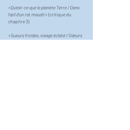
«
Qu'est-ce que la planète Terre / Dans 
l'œil d'un rat maudit
» (critique du 
chapitre 3)
«
Sueurs froides, visage éclaté / Odeurs 
de rat mouillé
» (dans 
Méthode de 
dissection du pigeon à Zone-la-Ville
)
«
Vendredi pleurera et sans doute 
cramera / Son karma comme un rat le 
mardi ; oh la la l'abruti
» (dans 
Also 
sprach Winnie l’Ourson
)
«
Entre une vieille hétéro deux diesels et 
trois rats / et quelques veuves austères 
militantes limitées
» (encore dans 
Also 
sprach Winnie l’Ourson
)