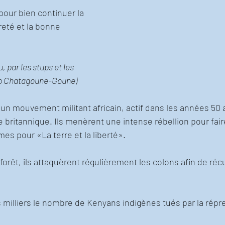
pour bien continuer la 
eté et la bonne 
 par les stups et les 
 to Chatagoune-Goune)
 un mouvement militant africain, actif dans les années 50 
e britannique. Ils menèrent une intense rébellion pour faire
mes pour «La terre et la liberté». 
forêt, ils attaquèrent régulièrement les colons afin de réc
 milliers le nombre de Kenyans indigènes tués par la répr