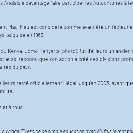
s Anglais à davantage faire participer les Autochtones à l
ment Mau-Mau est considéré comme ayant été un facteur es
s, acquise en 1963. 
du Kenya, Jomo Kenyatta (photo), fut d’ailleurs un ancien 
t aussi reconnu que son action a créé des divisions profo
utés du pays. 
lleurs resté officiellement illégal jusqu'en 2003, avant que
bilite. 
 et à tous !
 l'ouvrage "Exercice de simple éducation avec dix fois le mot par