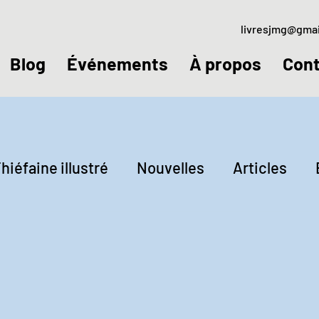
livresjmg@gma
Blog
Événements
À propos
Cont
hiéfaine illustré
Nouvelles
Articles
ctures
Jeudis littéraires