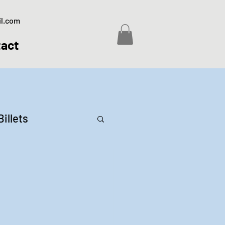
il.com
act
Billets