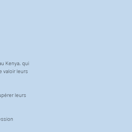
au Kenya, qui 
 valoir leurs 
upérer leurs 
ession 