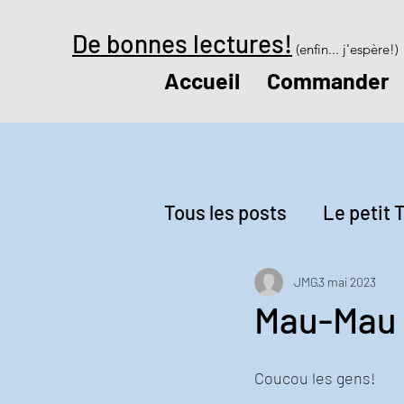
De bonnes lectures!
(enfin... j'espère!)
Accueil
Commander
Tous les posts
Le petit T
Revue de presse
Le
JMG
3 mai 2023
Mau-Mau
Coucou les gens! 