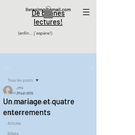
livresjmg@gmail.com
De bonnes
lectures!
(enfin... j'espère!)
Post
Tous les posts
JMG
Tous les posts
27 avr. 2012
Un mariage et quatre
Le petit Thiéfaine illustré
enterrements
Nouvelles
Articles
Billets