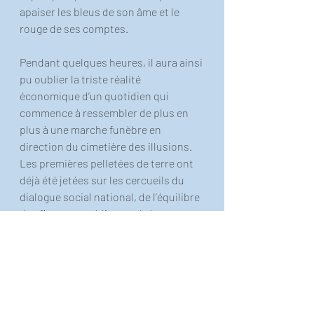
apaiser les bleus de son âme et le 
rouge de ses comptes.
Pendant quelques heures, il aura ainsi 
pu oublier la triste réalité 
économique d’un quotidien qui 
commence à ressembler de plus en 
plus à une marche funèbre en 
direction du cimetière des illusions. 
Les premières pelletées de terre ont 
déjà été jetées sur les cercueils du 
dialogue social national, de l’équilibre 
des finances publiques, de la 
sidérurgie et du marché de l’emploi. 
Quatre enterrements qui ne disent 
pas encore leur nom. Et il sera très 
difficile d’attendre les prochaines 
fêtes de Pâques pour envisager une 