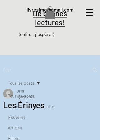
livresjmg@gmail.com
De bonnes
lectures!
(enfin... j'espère!)
Post
Tous les posts
JMG
Tous les posts
9 janv. 2023
Les Érinyes
Le petit Thiéfaine illustré
Nouvelles
Articles
Billets