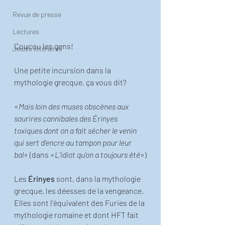
Revue de presse
Lectures
Coucou les gens! 
Jeudis littéraires
Une petite incursion dans la 
mythologie grecque, ça vous dit? 
«
Mais loin des muses obscènes aux 
sourires cannibales des Érinyes 
toxiques dont on a fait sécher le venin 
qui sert d'encre au tampon pour leur 
bal
» (dans «
L'idiot qu'on a toujours été
»)
Les 
Érinyes
 sont, dans la mythologie 
grecque, les déesses de la vengeance. 
Elles sont l’équivalent des Furies de la 
mythologie romaine et dont HFT fait 