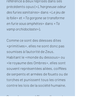
référence à deux reprises dans ses 
précédents opus («
L’hargneuse odeur 
des furies sanitaires
» dans «
Le jeu de 
la folie
» et «
Ta gorgone se transforme 
en furie sous amphètes
» dans «
Ta 
vamp orchidoclaste
»).
Comme ce sont des déesses dites 
«primitives», elles ne sont donc pas 
soumises à l’autorité de Zeus. 
Habitant le «monde du dessous» ou 
«le royaume des Ombres», elles sont 
souvent représentées ailées, coiffées 
de serpents et armées de fouets ou de 
torches et punissent tous les crimes 
contre les lois de la société humaine.
Soyez donc sages! Sinon, elles vont 
s’occuper de vous… 