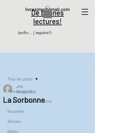
livresjmg@gmail.com
De bonnes
lectures!
(enfin... j'espère!)
Post
Tous les posts
JMG
Tous les posts
30 sept. 2022
La Sorbonne
Le petit Thiéfaine illustré
Nouvelles
Articles
Billets