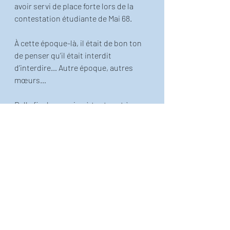
avoir servi de place forte lors de la 
contestation étudiante de Mai 68.
À cette époque-là, il était de bon ton 
de penser qu’il était interdit 
d’interdire… Autre époque, autres 
mœurs…
Belle fin de semaine à toutes et à 
tous! 
Publication inspirée de l'ouvrage 
"Exercice de simple éducation avec dix 
fois le mot paradis", que vous pouvez
trouver ici!
!  
Le petit Thiéfaine illustré