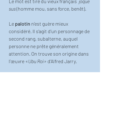
Le mot est tiré du vieux français  
joque 
sus
 (homme mou, sans force, benêt).
Le 
palotin
 n’est guère mieux 
considéré. Il s’agit d’un personnage de 
second rang, subalterne, auquel 
personne ne prête généralement 
attention. On trouve son origine dans 
l’œuvre «
Ubu Roi»
 d’Alfred Jarry. 
Belle journée à toutes et à tous! 
Publication inspirée de l'ouvrage 
"Exercice de simple éducation avec dix 
fois le mot paradis", que vous pouvez
trouver ici!
!  
Le petit Thiéfaine illustré