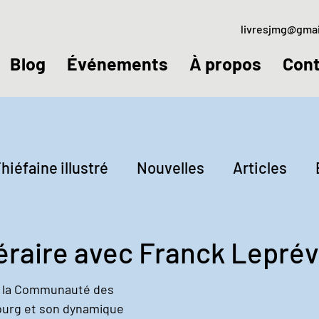
livresjmg@gma
Blog
Événements
À propos
Cont
hiéfaine illustré
Nouvelles
Articles
ctures
Jeudis littéraires
téraire avec Franck Lepré
e la Communauté des 
urg et son dynamique 