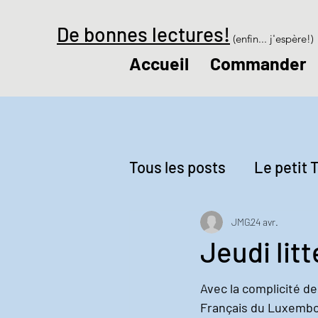
De bonnes lectures!
(enfin... j'espère!)
Accueil
Commander
Tous les posts
Le petit T
Revue de presse
Le
JMG
24 avr.
Jeudi lit
Avec la complicité d
Français du Luxembo