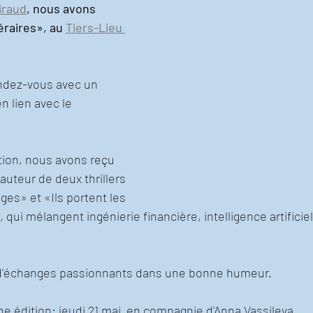
iraud
, nous avons 
éraires», au
Tiers-Lieu 
endez-vous avec un 
 lien avec le 
tion, nous avons reçu 
uteur de deux thrillers 
es» et «Ils portent les 
qui mélangent ingénierie financière, intelligence artificie
d'échanges passionnants dans une bonne humeur.
ne édition: jeudi 21 mai  en compagnie d'Anna Vassileva.