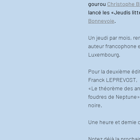
gourou 
Christophe B
lancé les «Jeudis litt
Bonnevoie
.
Un jeudi par mois, r
auteur francophone en
Luxembourg.
Pour la deuxième édi
Franck LEPREVOST,  a
«Le théorème des ang
foudres de Neptune», 
noire. 
Une heure et demie 
Notez déjà la prochai