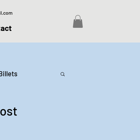
il.com
act
Billets
vost