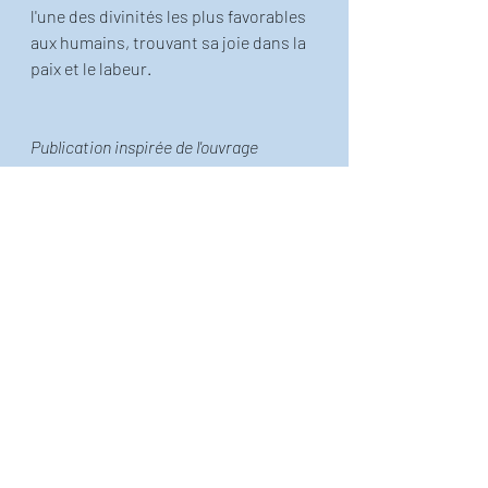
l'une des divinités les plus favorables 
aux humains, trouvant sa joie dans la 
paix et le labeur.
Publication inspirée de l'ouvrage 
"Exercice de simple éducation avec dix 
fois le mot paradis", que vous pouvez
trouver ici!
!  
Le petit Thiéfaine illustré