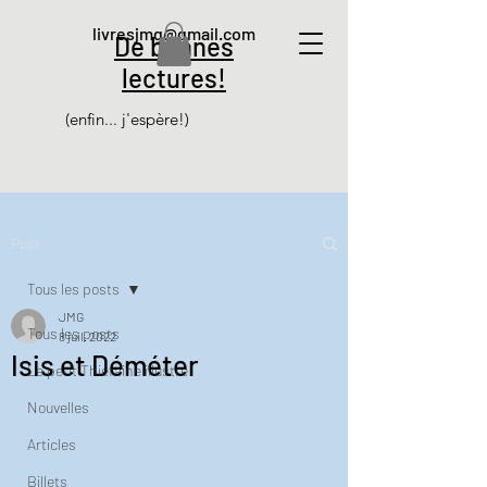
livresjmg@gmail.com
De bonnes
lectures!
(enfin... j'espère!)
Post
Tous les posts
JMG
Tous les posts
8 juil. 2022
Isis et Déméter
Le petit Thiéfaine illustré
Nouvelles
Articles
Billets