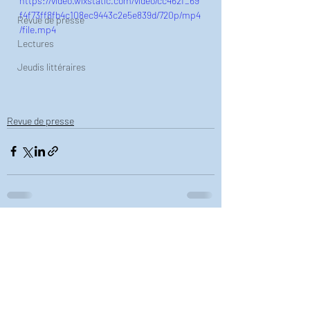
https://video.wixstatic.com/video/cc462f_69
f4f73ff8fb4c108ec9443c2e5e839d/720p/mp4
Revue de presse
/file.mp4
Lectures
Jeudis littéraires
Revue de presse
Commentaires
Rédigez un commentaire...