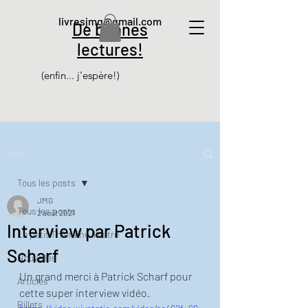
livresjmg@gmail.com
De bonnes
lectures!
(enfin... j'espère!)
Post
Tous les posts
JMG
Tous les posts
2 août 2021
Interview par Patrick
Le petit Thiéfaine illustré
Scharf
Nouvelles
Un grand merci à Patrick Scharf pour 
Articles
cette super interview vidéo. 
Billets