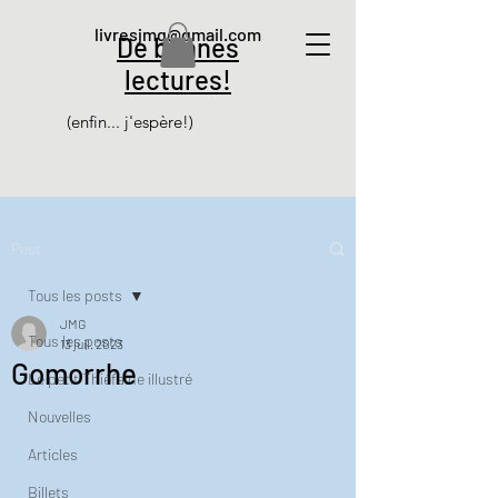
livresjmg@gmail.com
De bonnes
lectures!
(enfin... j'espère!)
Post
Tous les posts
JMG
Tous les posts
13 juil. 2023
Gomorrhe
Le petit Thiéfaine illustré
Nouvelles
Articles
Billets