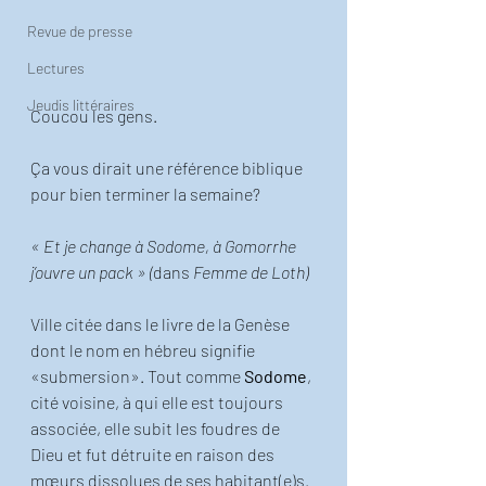
Revue de presse
Lectures
Jeudis littéraires
Coucou les gens. 
Ça vous dirait une référence biblique 
pour bien terminer la semaine? 
« Et je change à Sodome, à Gomorrhe 
j’ouvre un pack » (
dans 
Femme de Loth)
Ville citée dans le livre de la Genèse 
dont le nom en hébreu signifie 
«submersion». Tout comme 
Sodome
, 
cité voisine, à qui elle est toujours 
associée, elle subit les foudres de 
Dieu et fut détruite en raison des 
mœurs dissolues de ses habitant(e)s. 