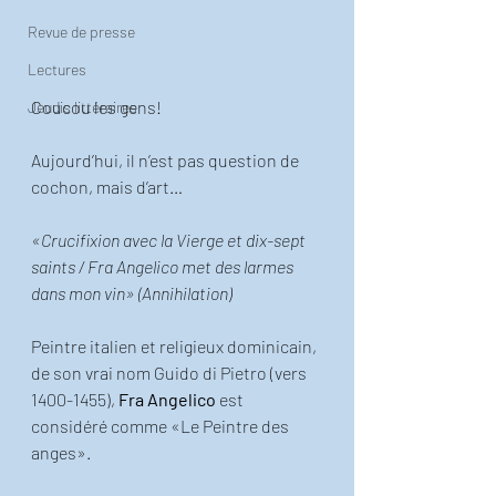
Revue de presse
Lectures
Coucou les gens! 
Jeudis littéraires
Aujourd’hui, il n’est pas question de 
cochon, mais d’art… 
«Crucifixion avec la Vierge et dix-sept 
saints / Fra Angelico met des larmes 
dans mon vin» (Annihilation)
Peintre italien et religieux dominicain, 
de son vrai nom Guido di Pietro (vers 
1400-1455), 
Fra Angelico
 est 
considéré comme «Le Peintre des 
anges». 