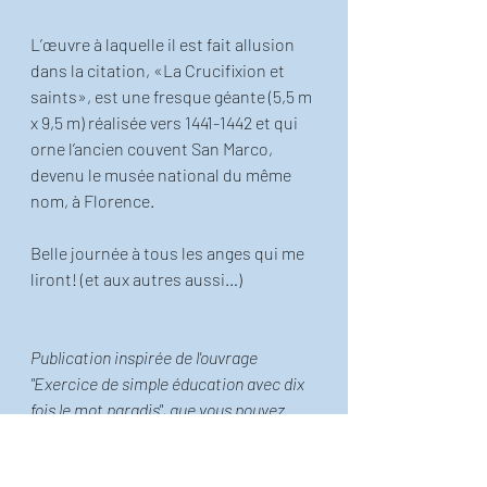
L’œuvre à laquelle il est fait allusion 
dans la citation, «La Crucifixion et 
saints», est une fresque géante (5,5 m 
x 9,5 m) réalisée vers 1441-1442 et qui 
orne l’ancien couvent San Marco, 
devenu le musée national du même 
nom, à Florence.
Belle journée à tous les anges qui me 
liront! (et aux autres aussi…)
Publication inspirée de l'ouvrage 
"Exercice de simple éducation avec dix 
fois le mot paradis", que vous pouvez
trouver ici!
!  
Le petit Thiéfaine illustré