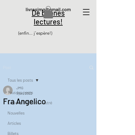
livresjmg@gmail.com
De bonnes
lectures!
(enfin... j'espère!)
Post
Tous les posts
JMG
Tous les posts
5 juil. 2022
Fra Angelico
Le petit Thiéfaine illustré
Nouvelles
Articles
Billets