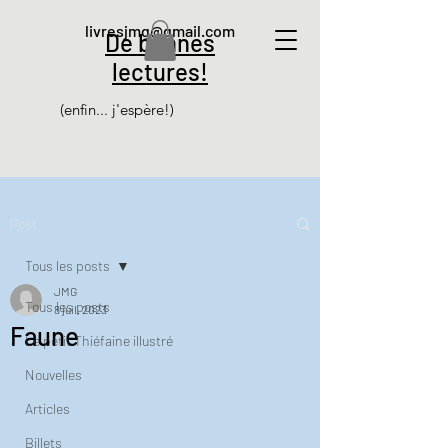
livresjmg@gmail.com
De bonnes
lectures!
(enfin... j'espère!)
Post
Tous les posts
JMG
Tous les posts
8 juil. 2023
Faune
Le petit Thiéfaine illustré
Nouvelles
Articles
Billets