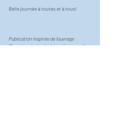
Belle journée à toutes et à tous!
Publication inspirée de l'ouvrage 
"Exercice de simple éducation avec dix 
fois le mot paradis", que vous pouvez
trouver en super promo ici!
!  
Le petit Thiéfaine illustré