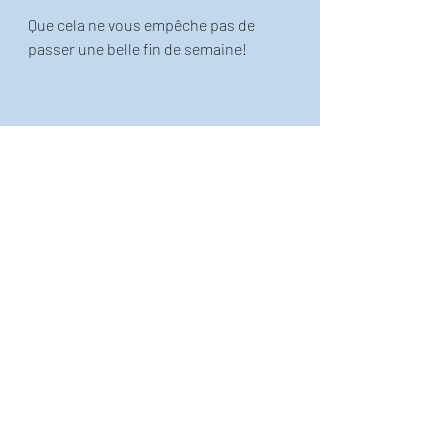
Que cela ne vous empêche pas de 
passer une belle fin de semaine!
Publication inspirée de l'ouvrage 
"Exercice de simple éducation avec dix 
fois le mot paradis", que vous pouvez
trouver ici!
!  
Le petit Thiéfaine illustré