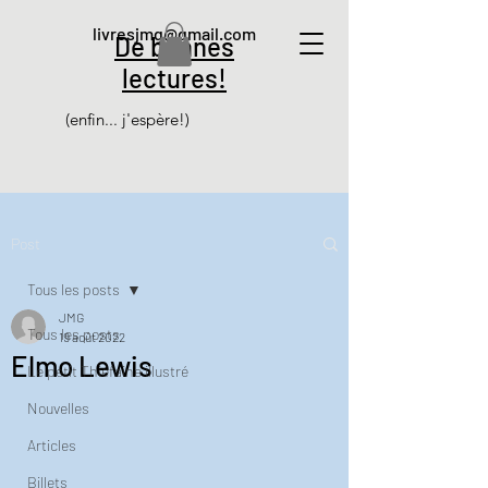
livresjmg@gmail.com
De bonnes
lectures!
(enfin... j'espère!)
Post
Tous les posts
JMG
Tous les posts
19 août 2022
Elmo Lewis
Le petit Thiéfaine illustré
Nouvelles
Articles
Billets