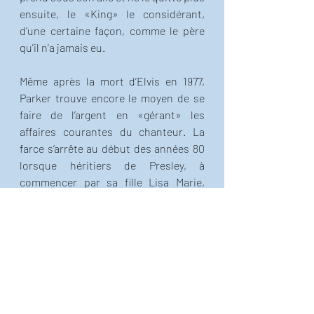
ensuite, le «King» le considérant, 
d’une certaine façon, comme le père 
qu'il n'a jamais eu. 
Même après la mort d’Elvis en 1977, 
Parker trouve encore le moyen de se 
faire de l’argent en «gérant» les 
affaires courantes du chanteur. La 
farce s’arrête au début des années 80 
lorsque héritiers de Presley, à 
commencer par sa fille Lisa Marie, 
obtiennent – moyennant quelques 
millions de dollars – que le Colonel 
n’ait définitivement plus rien à voir 
avec la carrière, même   posthume, du 
King.
Parker meurt en 1997 à Las Vegas, 