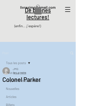
livresjmg@gmail.com
De bonnes
lectures!
(enfin... j'espère!)
Post
Tous les posts
JMG
Tous les posts
19 juil. 2023
Colonel Parker
Le petit Thiéfaine illustré
Nouvelles
Articles
Billets