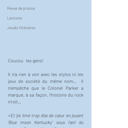
Revue de presse
Lectures
Jeudis littéraires
Coucou   les gens!
Il n’a rien à voir avec les stylos ni les 
jeux de société du même nom…  Il 
n'empêche que le Colonel Parker a 
marqué, à sa façon, l’histoire du rock 
n’roll… 
«
Et j’ai limé trop d’as de cœur en jouant 
‘Blue moon Kentucky’ sous l’œil du 