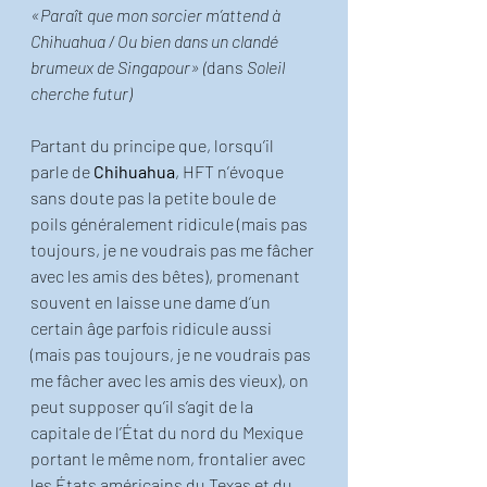
«Paraît que mon sorcier m’attend à 
Chihuahua / Ou bien dans un clandé 
brumeux de Singapour» (
dans
 Soleil 
cherche futur)
Partant du principe que, lorsqu’il 
parle de 
Chihuahua
, HFT n’évoque 
sans doute pas la petite boule de 
poils généralement ridicule (mais pas 
toujours, je ne voudrais pas me fâcher 
avec les amis des bêtes), promenant 
souvent en laisse une dame d’un 
certain âge parfois ridicule aussi 
(mais pas toujours, je ne voudrais pas 
me fâcher avec les amis des vieux), on 
peut supposer qu’il s’agit de la 
capitale de l’État du nord du Mexique 
portant le même nom, frontalier avec 
les États américains du Texas et du 