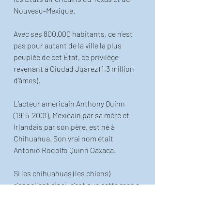
Nouveau-Mexique.
Avec ses 800.000 habitants, ce n’est 
pas pour autant de la ville la plus 
peuplée de cet État, ce privilège 
revenant à Ciudad Juárez (1,3 million 
d’âmes). 
L’acteur américain Anthony Quinn 
(1915-2001), Mexicain par sa mère et 
Irlandais par son père, est né à 
Chihuahua. Son vrai nom était 
Antonio Rodolfo Quinn Oaxaca.
Si les chihuahuas (les chiens) 
s’appellent ainsi, c’est que cette race a 
tout simplement été découverts par 
les Européens dans cet État.