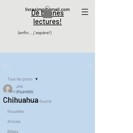
livresjmg@gmail.com
De bonnes
lectures!
(enfin... j'espère!)
Post
Tous les posts
JMG
Tous les posts
27 juin 2022
Chihuahua
Le petit Thiéfaine illustré
Nouvelles
Articles
Billets