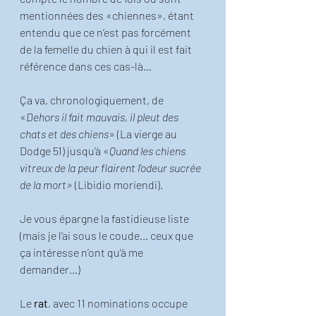
mentionnées des «chiennes», étant 
entendu que ce n’est pas forcément 
de la femelle du chien à qui il est fait 
référence dans ces cas-là…
Ça va, chronologiquement, de 
«
Dehors il fait mauvais, il pleut des 
chats et des chiens
» (La vierge au 
Dodge 51) jusqu’à «
Quand les chiens 
vitreux de la peur flairent l'odeur sucrée 
de la mort»
 (Libidio moriendi). 
Je vous épargne la fastidieuse liste 
(mais je l’ai sous le coude… ceux que 
ça intéresse n’ont qu’à me 
demander…) 
Le 
rat
, avec 11 nominations occupe 