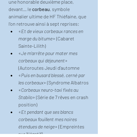
une honorable deuxième place, 
devant… le 
corbeau
, symbole 
animalier ultime de HF Thiéfaine, que 
l’on retrouve ainsi à sept reprises: 
«
Et de vieux corbeaux rances en 
marge du bitume
» (Cabaret 
Sainte-Lilith)
«
Je m'arrête pour mater mes 
corbeaux qui déjeunent
» 
(Autoroutes Jeudi d’automne
«
Puis en busard blessé, cerné par 
les corbeaux
» (Syndrome Albatros
«
Corbeaux neuro-taxi fixés au 
Stabilo
» (Série de 7 rêves en crash 
position)
«
Et pendant que ses blancs 
corbeaux fouillent mes noires 
étendues de neige
» (Empreintes 
sur Négatif)