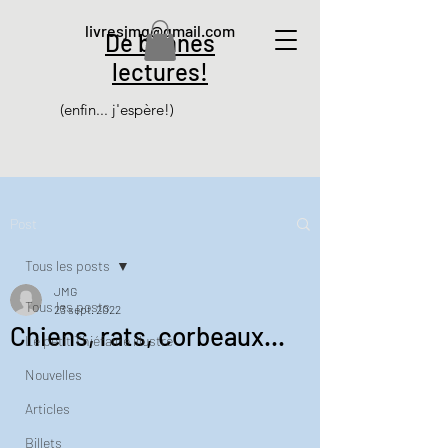
livresjmg@gmail.com
De bonnes
lectures!
(enfin... j'espère!)
Post
Tous les posts
JMG
Tous les posts
23 sept. 2022
Chiens, rats, corbeaux...
Le petit Thiéfaine illustré
Nouvelles
Articles
Billets