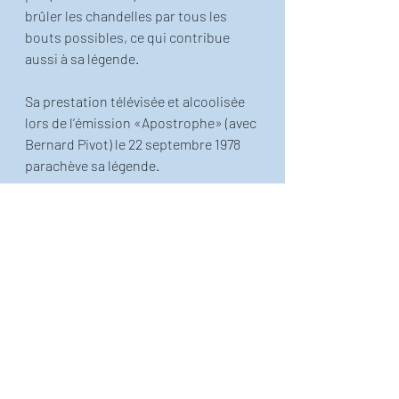
brûler les chandelles par tous les 
bouts possibles, ce qui contribue 
aussi à sa légende.
Sa prestation télévisée et alcoolisée 
lors de l’émission «Apostrophe» (avec 
Bernard Pivot) le 22 septembre 1978 
parachève sa légende. 
Publication inspirée de l'ouvrage 
"Exercice de simple éducation avec dix 
fois le mot paradis", que vous pouvez
trouver en super promo ici!
!  
Le petit Thiéfaine illustré