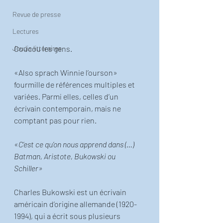
Revue de presse
Lectures
Coucou les gens. 
Jeudis littéraires
«Also sprach Winnie l’ourson» 
fourmille de références multiples et 
variées. Parmi elles, celles d’un 
écrivain contemporain, mais ne 
comptant pas pour rien. 
«C’est ce qu’on nous apprend dans (…) 
Batman, Aristote, Bukowski ou 
Schiller» 
Charles Bukowski est un écrivain 
américain d’origine allemande (1920-
1994), qui a écrit sous plusieurs 