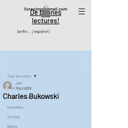
livresjmg@gmail.com
De bonnes
lectures!
(enfin... j'espère!)
Post
Tous les posts
JMG
Tous les posts
11 juil. 2023
Charles Bukowski
Le petit Thiéfaine illustré
Nouvelles
Articles
Billets