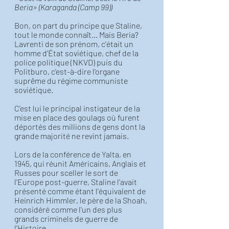
Beria» (Karaganda (Camp 99))
Bon, on part du principe que Staline, 
tout le monde connaît... Mais Beria? 
Lavrenti de son prénom, c'était un 
homme d’État soviétique, chef de la 
police politique (NKVD) puis du 
Politburo, c'est-à-dire l'organe 
suprême du régime communiste 
soviétique. 
C’est lui le principal instigateur de la 
mise en place des goulags où furent 
déportés des millions de gens dont la 
grande majorité ne revint jamais. 
Lors de la conférence de Yalta, en 
1945, qui réunit Américains, Anglais et 
Russes pour sceller le sort de 
l'Europe post-guerre, Staline l'avait 
présenté comme étant l'équivalent de 
Heinrich Himmler, le père de la Shoah, 
considéré comme l'un des plus 
grands criminels de guerre de 
l'Histoire. 