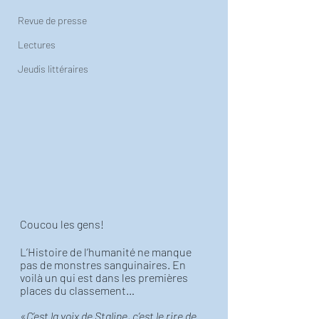
Revue de presse
Lectures
Jeudis littéraires
Coucou les gens! 
L’Histoire de l’humanité ne manque 
pas de monstres sanguinaires. En 
voilà un qui est dans les premières 
places du classement… 
«C’est la voix de Staline, c’est le rire de 