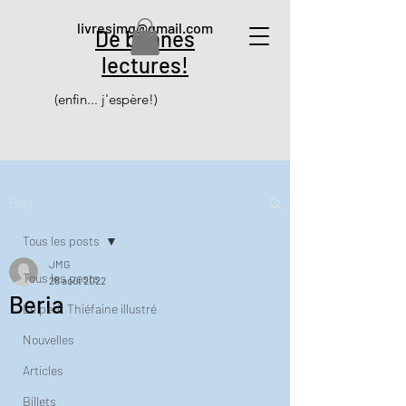
livresjmg@gmail.com
De bonnes
lectures!
(enfin... j'espère!)
Post
Tous les posts
JMG
Tous les posts
28 août 2022
Beria
Le petit Thiéfaine illustré
Nouvelles
Articles
Billets