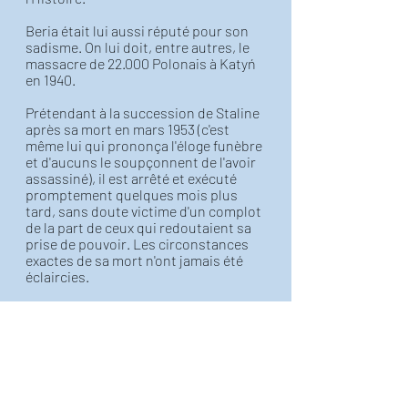
Beria était lui aussi réputé pour son 
sadisme. On lui doit, entre autres, le 
massacre de 22.000 Polonais à Katyń 
en 1940.
Prétendant à la succession de Staline 
après sa mort en mars 1953 (c'est 
même lui qui prononça l'éloge funèbre 
et d'aucuns le soupçonnent de l'avoir 
assassiné), il est arrêté et exécuté 
promptement quelques mois plus 
tard, sans doute victime d'un complot 
de la part de ceux qui redoutaient sa 
prise de pouvoir. Les circonstances 
exactes de sa mort n'ont jamais été 
éclaircies. 
Que cela ne vous empêche pas de 
passer une joyeuse semaine!