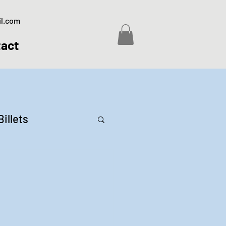
il.com
act
Billets