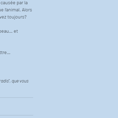
 causée par la 
 l’animal. Alors 
vez toujours? 
 peau… et 
ettre…
adis", que vous 