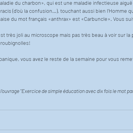
maladie du charbon», qui est une maladie infectieuse aiguë
hracis (d’où la confusion…), touchant aussi bien l’Homme que
laise du mot français «anthrax» est «Carbuncle». Vous sui
st très joli au microscope mais pas très beau à voir sur la
roubignolles! 
 panique, vous avez le reste de la semaine pour vous rem
 l'ouvrage "Exercice de simple éducation avec dix fois le mot par