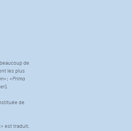
t beaucoup de 
nt les plus 
en
»: «
Prima 
r). 
nstituée de 
 est traduit, 