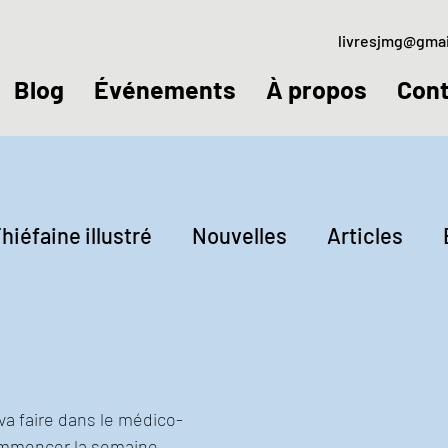
livresjmg@gma
Blog
Événements
À propos
Cont
hiéfaine illustré
Nouvelles
Articles
ctures
Jeudis littéraires
va faire dans le médico-
mmencer la semaine... 