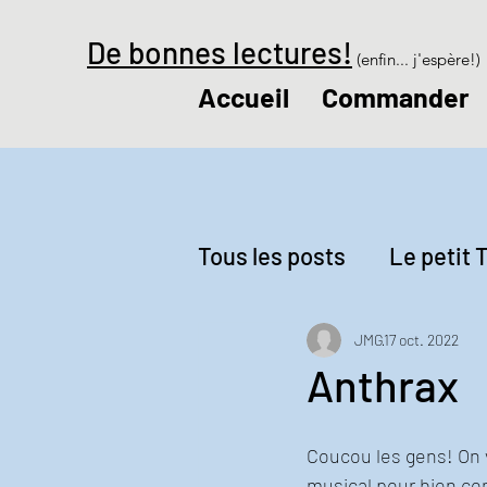
De bonnes lectures!
(enfin... j'espère!)
Accueil
Commander
Tous les posts
Le petit T
Revue de presse
Le
JMG
17 oct. 2022
Anthrax
Coucou les gens! On 
musical pour bien co