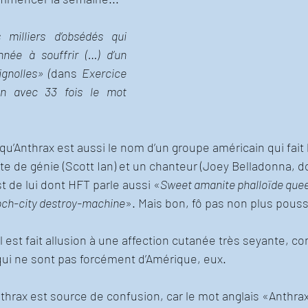
 milliers d’obsédés qui 
née à souffrir (…) d’un 
gnolles» (
dans 
Exercice 
on avec 33 fois le mot 
u’Anthrax est aussi le nom d’un groupe américain qui fai
ste de génie (Scott Ian) et un chanteur (Joey Belladonna, do
t de lui dont HFT parle aussi «
Sweet amanite phalloïde que
och-city destroy-machine
». Mais bon, fô pas non plus pousse
l est fait allusion à une affection cutanée très seyante, co
qui ne sont pas forcément d’Amérique, eux. 
nthrax est source de confusion, car le mot anglais «Anthrax»