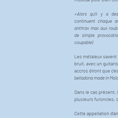
«Alors qu’il y a des
continuent chaque an
anthrax max aux roubi
de simple provocati
coupable)
Les métaleux savent q
bruit, avec un guitari
accros diront que c’es
belladona made in Mol
Dans le cas présent, i
plusieurs furoncles, 
Cette appellation d’a