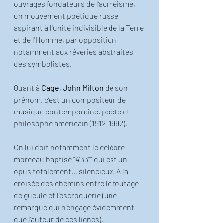
ouvrages fondateurs de l’acméisme, 
un mouvement poétique russe 
aspirant à l'unité indivisible de la Terre 
et de l'Homme, par opposition 
notamment aux rêveries abstraites 
des symbolistes.
Quant à 
Cage
, 
John Milton
 de son 
prénom, c’est un compositeur de 
musique contemporaine, poète et 
philosophe américain (1912-1992). 
On lui doit notamment le célèbre 
morceau baptisé "4’33’’" qui est un 
opus totalement… silencieux. À la 
croisée des chemins entre le foutage 
de gueule et l’escroquerie (une 
remarque qui n’engage évidemment 
que l’auteur de ces lignes).