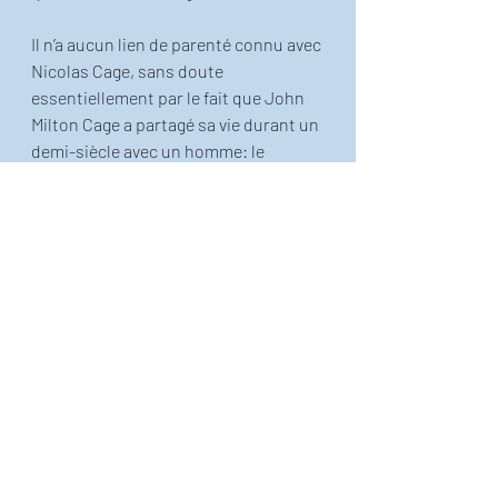
Il n’a aucun lien de parenté connu avec 
Nicolas Cage, sans doute 
essentiellement par le fait que John 
Milton Cage a partagé sa vie durant un 
demi-siècle avec un homme: le 
chorégraphe Merce Cunningham (1919-
2009)…
Belle journée à toutes et à tous, dans 
le silence ou le bruit... 
Publication inspirée de l'ouvrage 
"Exercice de simple éducation avec dix 
fois le mot paradis", que vous pouvez
trouver ici!
!  