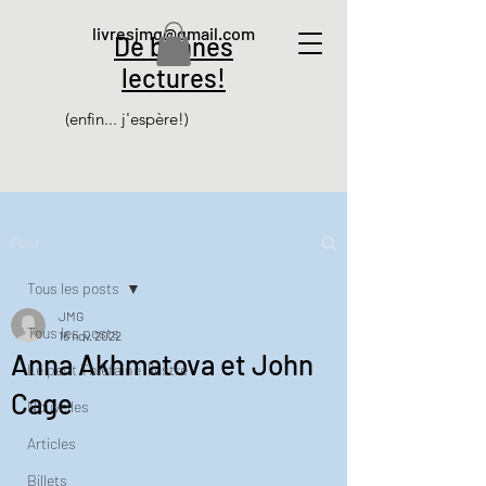
livresjmg@gmail.com
De bonnes
lectures!
(enfin... j'espère!)
Post
Tous les posts
JMG
Tous les posts
16 nov. 2022
Anna Akhmatova et John
Le petit Thiéfaine illustré
Cage
Nouvelles
Articles
Billets