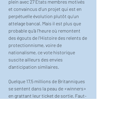
plein avec 27 États membres motivés 
et convaincus d’un projet qui est en 
perpétuelle évolution plutôt qu’un 
attelage bancal. Mais il est plus que 
probable qu’à l’heure où remontent 
des égouts de l’Histoire des relents de 
protectionnisme, voire de 
nationalisme, ce vote historique 
suscite ailleurs des envies 
d’anticipation similaires. 
Quelque 17,5 millions de Britanniques 
se sentent dans la peau de «winners» 
en grattant leur ticket de sortie. Faut-
il en déduire que 450 millions 
d’Européens convaincus sont à 
ranger au rang des «losers»? C’est 
évidemment très tentant de l’imaginer 
ainsi. 