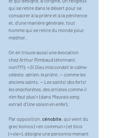
et qui désigne, à l’origine, un religieux 
qui se retire dans le désert pour se 
consacrer à la prière et à la pénitence 
et, d’une manière générale, tout 
homme qui se retire du monde pour 
méditer.
On en trouve aussi une évocation 
chez Arthur Rimbaud (étonnant, 
non???): «
Si Dieu m’accordait le calme 
céleste, aérien, la prière, — comme les 
anciens saints. — Les saints! des forts! 
les anachorètes, des artistes comme il 
n’en faut plus!
» (dans 
Mauvais sang
, 
extrait d’
Une saison en enfer
).
Par opposition, 
cénobite
, qui vient du 
grec koinos («en commun») et bios 
(«vie»), désigne une personne menant 