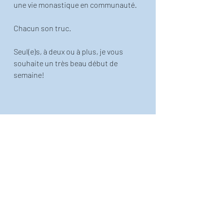
une vie monastique en communauté.
Chacun son truc.
Seul(e)s, à deux ou à plus, je vous 
souhaite un très beau début de 
semaine!
Publication inspirée de l'ouvrage 
"Exercice de simple éducation avec dix 
fois le mot paradis", que vous pouvez
trouver en super promo ici!
!  
Le petit Thiéfaine illustré