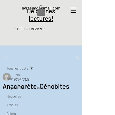
livresjmg@gmail.com
De bonnes
lectures!
(enfin... j'espère!)
Post
Tous les posts
JMG
Tous les posts
30 avr. 2023
Anachorète, Cénobites
Le petit Thiéfaine illustré
Nouvelles
Articles
Billets