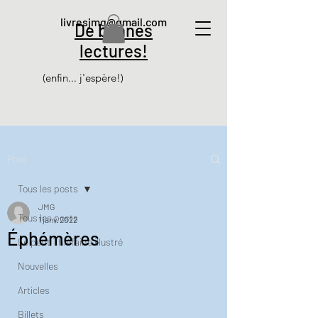
livresjmg@gmail.com
De bonnes
lectures!
(enfin... j'espère!)
Post
Tous les posts
JMG
Tous les posts
1 janv. 2022
Éphémères
Le petit Thiéfaine illustré
Nouvelles
Articles
Billets