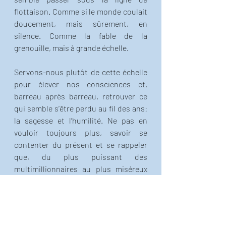
flottaison. Comme si le monde coulait 
doucement, mais sûrement, en 
silence. Comme la fable de la 
grenouille, mais à grande échelle. 
Servons-nous plutôt de cette échelle 
pour élever nos consciences et, 
barreau après barreau, retrouver ce 
qui semble s’être perdu au fil des ans: 
la sagesse et l’humilité. Ne pas en 
vouloir toujours plus, savoir se 
contenter du présent et se rappeler 
que, du plus puissant des 
multimillionnaires au plus miséreux 
des sans-abris, nous sommes tous de 
passage. Éphémères. 
Et comme le rappelait Jean-Jacques 