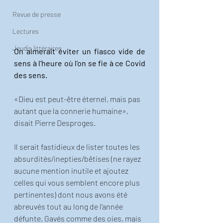
Revue de presse
Lectures
Jeudis littéraires
On aimerait éviter un fiasco vide de 
sens à l’heure où l’on se fie à ce Covid 
des sens. 
«Dieu est peut-être éternel, mais pas 
autant que la connerie humaine», 
disait Pierre Desproges. 
Il serait fastidieux de lister toutes les 
absurdités/inepties/bêtises (ne rayez 
aucune mention inutile et ajoutez 
celles qui vous semblent encore plus 
pertinentes) dont nous avons été 
abreuvés tout au long de l’année 
défunte. Gavés comme des oies, mais 