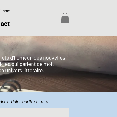
il.com
act
billets d'humeur, des nouvelles,
icles qui parlent de moi!
on univers littéraire.
des articles écrits sur moi!