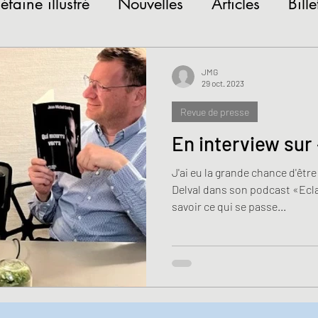
iéfaine illustré
Nouvelles
Articles
Bille
tures
Jeudis littéraires
JMG
29 oct. 2023
Revue de presse
En interview sur
J'ai eu la grande chance d'êtr
Delval dans son podcast «Ecla
savoir ce qui se passe...