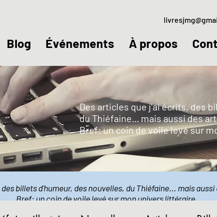
livresjmg@gma
Blog
Événements
À propos
Cont
Des articles que j'ai écrits, des 
du Thiéfaine... mais aussi des art
Bref: un coin de voile levé sur m
s, des billets d'humeur, des nouvelles, du Thiéfaine... mais aussi 
Bref: un coin de voile levé sur mon univers littéraire.