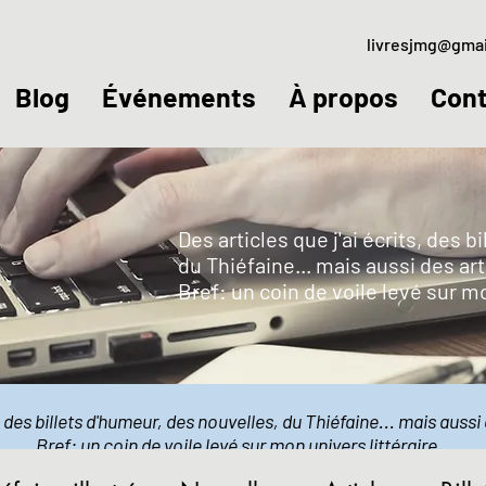
livresjmg@gma
Blog
Événements
À propos
Cont
Des articles que j'ai écrits, des 
du Thiéfaine... mais aussi des art
Bref: un coin de voile levé sur m
s, des billets d'humeur, des nouvelles, du Thiéfaine... mais aussi 
Bref: un coin de voile levé sur mon univers littéraire.