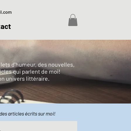
il.com
act
billets d'humeur, des nouvelles,
icles qui parlent de moi!
on univers littéraire.
des articles écrits sur moi!