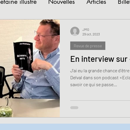
iéfaine illustré
Nouvelles
Articles
Bille
tures
Jeudis littéraires
JMG
29 oct. 2023
Revue de presse
En interview sur
J'ai eu la grande chance d'êtr
Delval dans son podcast «Ecla
savoir ce qui se passe...