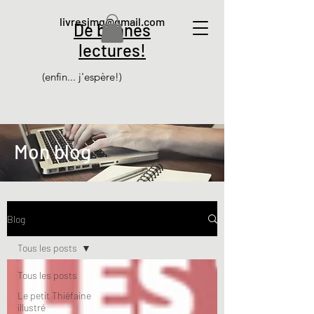
livresjmg@gmail.com
De bonnes
lectures!
(enfin... j'espère!)
Mon blog
Blog
Tous les posts
Tous les posts
Le petit Thiéfaine
illustré