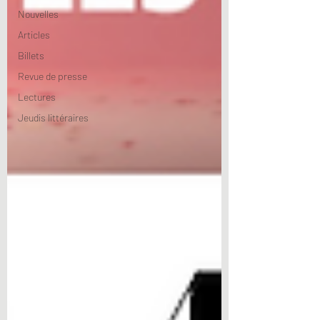
Nouvelles
Articles
Billets
Revue de presse
Lectures
Jeudis littéraires