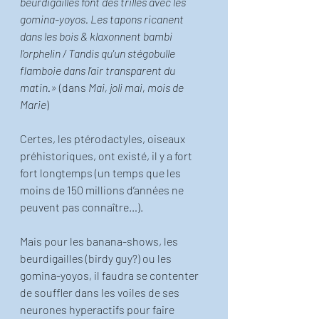
beurdigailles font des trilles avec les 
gomina-yoyos. Les tapons ricanent 
dans les bois & klaxonnent bambi 
l'orphelin / Tandis qu'un stégobulle 
flamboie dans l'air transparent du 
matin.»
 (dans 
Mai, joli mai, mois de 
Marie
)
Certes, les ptérodactyles, oiseaux 
préhistoriques, ont existé, il y a fort 
fort longtemps (un temps que les 
moins de 150 millions d’années ne 
peuvent pas connaître…).
Mais pour les banana-shows, les 
beurdigailles (birdy guy?) ou les 
gomina-yoyos, il faudra se contenter 
de souffler dans les voiles de ses 
neurones hyperactifs pour faire 