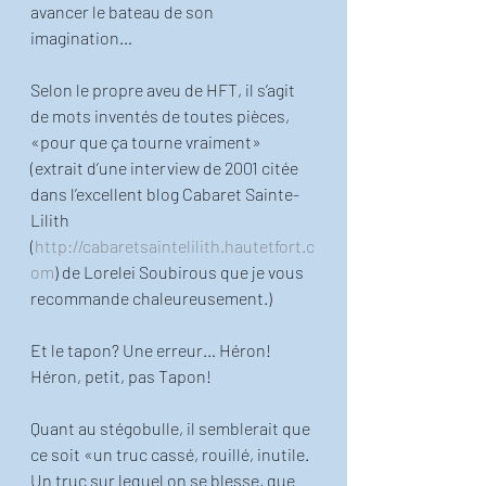
avancer le bateau de son 
imagination…
Selon le propre aveu de HFT, il s’agit 
de mots inventés de toutes pièces, 
«pour que ça tourne vraiment» 
(extrait d’une interview de 2001 citée 
dans l’excellent blog Cabaret Sainte-
Lilith 
(
http://cabaretsaintelilith.hautetfort.c
om
) de Lorelei Soubirous que je vous 
recommande chaleureusement.)
Et le tapon? Une erreur… Héron! 
Héron, petit, pas Tapon!
Quant au stégobulle, il semblerait que 
ce soit «un truc cassé, rouillé, inutile. 
Un truc sur lequel on se blesse, que 