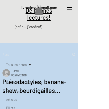
livresjmg@gmail.com
De bonnes
lectures!
(enfin... j'espère!)
Post
Tous les posts
JMG
Tous les posts
2 mai 2022
Ptérodactyles, banana-
Le petit Thiéfaine illustré
show, beurdigailles...
Nouvelles
Articles
Billets