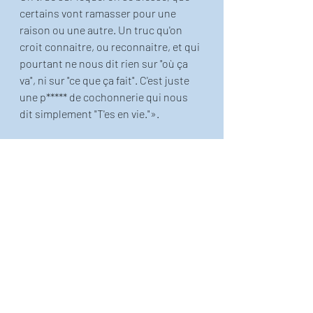
certains vont ramasser pour une 
raison ou une autre. Un truc qu'on 
croit connaitre, ou reconnaitre, et qui 
pourtant ne nous dit rien sur "où ça 
va", ni sur "ce que ça fait". C'est juste 
une p***** de cochonnerie qui nous 
dit simplement "T'es en vie."».
Là encore, c’est extrait d’un autre blog 
(
http://otorevek.blogg.org
) et cette 
définition vaut ce qu’elle vaut… mais 
faute de mieux, on s’en contentera.
Publication inspirée de l'ouvrage 
"Exercice de simple éducation avec dix 
fois le mot paradis", que vous pouvez