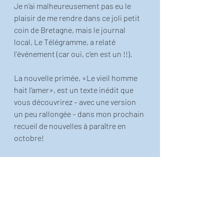
Je n’ai malheureusement pas eu le 
plaisir de me rendre dans ce joli petit 
coin de Bretagne, mais le journal 
local, Le Télégramme, a relaté 
l’événement (car oui, c’en est un !!).
La nouvelle primée, «Le vieil homme 
hait l’amer», est un texte inédit que 
vous découvrirez – avec une version 
un peu rallongée – dans mon prochain 
recueil de nouvelles à paraître en 
octobre!
Restez connectés et comptez sur moi 
pour vous en re(re)(re)(re)parler 
autant de fois que nécessaire…