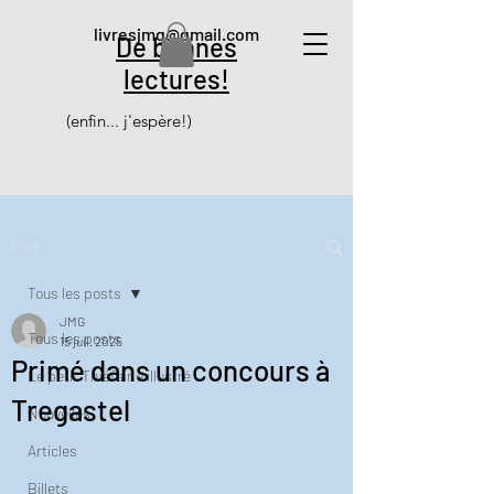
livresjmg@gmail.com
De bonnes
lectures!
(enfin... j'espère!)
Post
Tous les posts
JMG
Tous les posts
15 juil. 2025
Primé dans un concours à
Le petit Thiéfaine illustré
Tregastel
Nouvelles
Articles
Billets