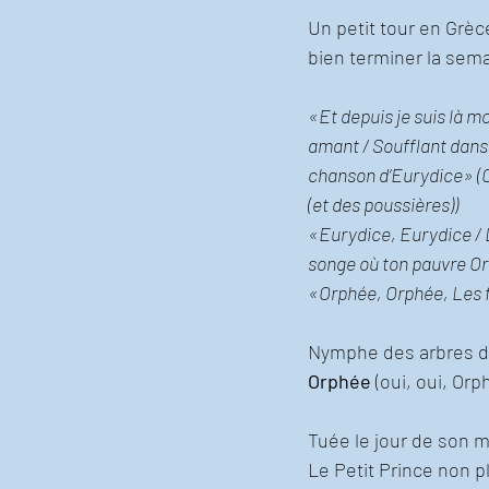
Un petit tour en Grèc
bien terminer la sem
«Et depuis je suis là mo
amant / Soufflant dans
chanson d’Eurydice» 
(et des poussières))
«Eurydice, Eurydice / L
songe où ton pauvre Or
«Orphée, Orphée, Les fé
Nymphe des arbres da
Orphée 
(oui, oui, Or
Tuée le jour de son m
Le Petit Prince non p