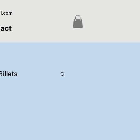
il.com
act
Billets