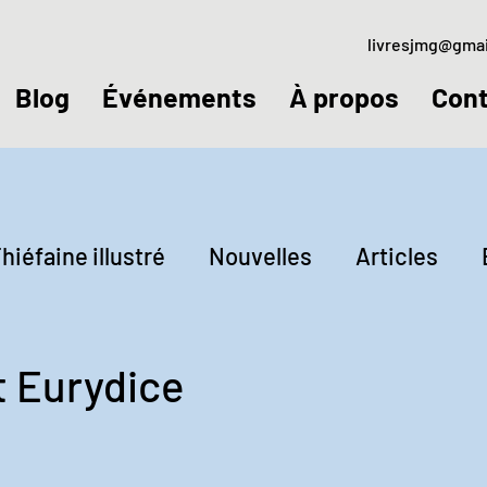
livresjmg@gma
Blog
Événements
À propos
Cont
hiéfaine illustré
Nouvelles
Articles
ctures
Jeudis littéraires
t Eurydice