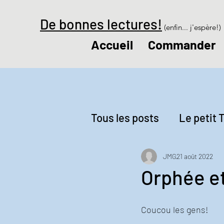
De bonnes lectures!
(enfin... j'espère!)
Accueil
Commander
Tous les posts
Le petit T
Revue de presse
Le
JMG
21 août 2022
Orphée e
Coucou les gens!