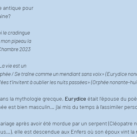
e antique pour 
aine?
i le cradingue 
 mon pipeau la 
(Chambre 2023 
a vie est un 
phée / Se traîne comme un mendiant sans voix» (Eurydice non
es t’invitent à oublier les nuits passées» (Orphée nonante-hui
ns la mythologie grecque, 
Eurydice 
était l’épouse du poè
phée est bien masculin… j’ai mis du temps à l’assimiler per
ariage après avoir été mordue par un serpent (Cléopatre n’
lus…), elle est descendue aux Enfers où son époux vint la