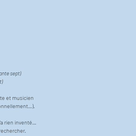
ante sept)
t)
te et musicien 
sonnellement…).
a rien inventé… 
 rechercher.