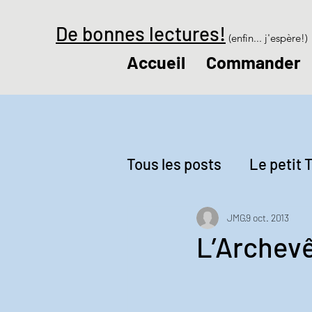
De bonnes lectures!
(enfin... j'espère!)
Accueil
Commander
Tous les posts
Le petit T
Revue de presse
Le
JMG
9 oct. 2013
L’Archevê