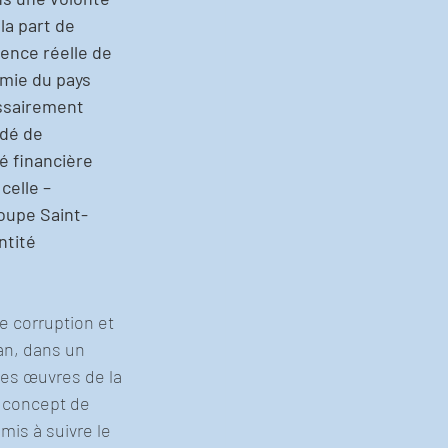
a part de 
uence réelle de 
omie du pays 
ssairement 
idé de 
té financière 
 celle – 
oupe Saint-
ntité 
e corruption et 
an, dans un 
es œuvres de la 
 concept de 
is à suivre le 