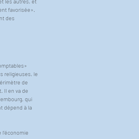
 les autres, et 
nt favorisée». 
nt des 
comptables» 
s religieuses, le 
périmètre de 
 Il en va de 
xembourg, qui 
t dépend à la 
e l’économie 