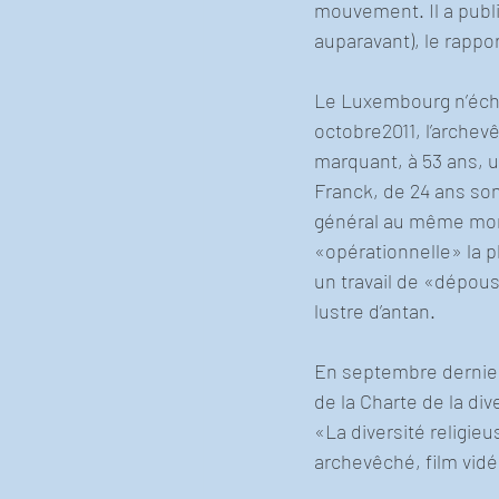
mouvement. Il a publié
auparavant), le rappor
Le Luxembourg n’éch
octobre2011, l’arche
marquant, à 53 ans, 
Franck, de 24 ans son 
général au même momen
«opérationnelle» la pl
un travail de «dépous
lustre d’antan. 
En septembre dernier,
de la Charte de la di
«La diversité religie
archevêché, film vidéo