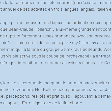
, le 1er octobre, sur son site internet (qui n’existait même
t annuel de ses activités en trois langues (anglais, italien 
appe pas au mouvement. Depuis son ordination épiscopal
vêque Jean-Claude Hollerich y a lui-même grandement cont
une rupture forcément assez prononcée avec son prédéce
aîné. Il a bien été aidé, en cela, par Erny Gillen, 54 ans, 
t et qui, à la tête du groupe Saint-Paul (éditeur du Wort
us visible active sous la coupe de l’Archevêché), a entrepri
siérage» intensif pour redonner au vaisseau amiral de Ga
 lors de la cérémonie marquant le premier anniversaire de
versité Lëtzebuerg, Mgr Hollerich, en personne, s’est fendu
use: perceptions, réalités et pratiques», appuyant la déma
 à l’appui, d’être signataire de ladite charte.