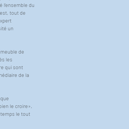
é l’ensemble du 
st, tout de 
xpert 
ité un 
immeuble de 
ès les 
e qui sont 
médiaire de la 
 que 
ien le croire», 
temps le tout 