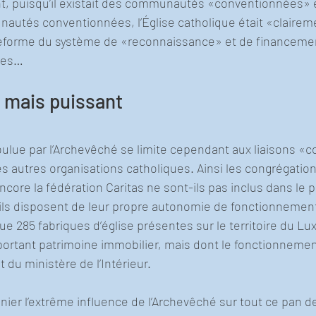
nt, puisqu’il existait des communautés «conventionnées» et
autés conventionnées, l’Église catholique était «claireme
réforme du système de «reconnaissance» et de financeme
lles…
, mais puissant
ulue par l’Archevêché se limite cependant aux liaisons «
 les autres organisations catholiques. Ainsi les congrégation
core la fédération Caritas ne sont-ils pas inclus dans le 
ils disposent de leur propre autonomie de fonctionnement.
 285 fabriques d’église présentes sur le territoire du Lu
mportant patrimoine immobilier, mais dont le fonctionnemen
du ministère de l’Intérieur.
e nier l’extrême influence de l’Archevêché sur tout ce pan d