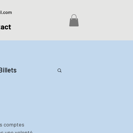
il.com
act
Billets
es comptes 
ns une volonté 