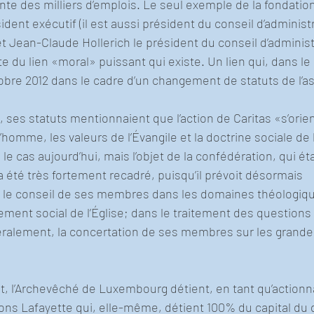
nte des milliers d’emplois. Le seul exemple de la fondation
sident exécutif (il est aussi président du conseil d’administr
t Jean-Claude Hollerich le président du conseil d’administr
 du lien «moral» puissant qui existe. Un lien qui, dans le 
obre 2012 dans le cadre d’un changement de statuts de l’as
, ses statuts mentionnaient que l’action de Caritas «s’orien
’homme, les valeurs de l’Évangile et la doctrine sociale de l
e cas aujourd’hui, mais l’objet de la confédération, qui éta
 a été très fortement recadré, puisqu’il prévoit désormais 
le conseil de ses membres dans les domaines théologiqu
ent social de l’Église; dans le traitement des questions 
néralement, la concertation de ses membres sur les grande
, l’Archevêché de Luxembourg détient, en tant qu’actionna
ions Lafayette qui, elle-même, détient 100% du capital du