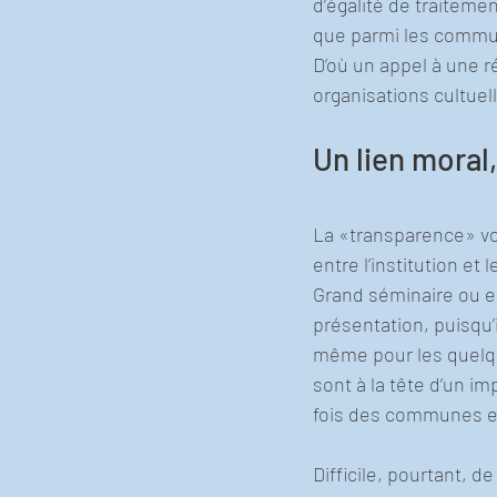
d’égalité de traiteme
que parmi les commun
D’où un appel à une 
organisations cultue
Un lien moral
La «transparence» vo
entre l’institution et
Grand séminaire ou en
présentation, puisqu’
même pour les quelque
sont à la tête d’un i
fois des communes et 
Difficile, pourtant, d