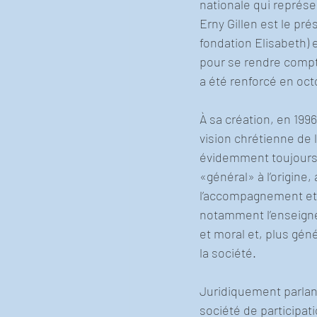
nationale qui représe
Erny Gillen est le pré
fondation Elisabeth) e
pour se rendre compte
a été renforcé en oct
À sa création, en 1996
vision chrétienne de l
évidemment toujours l
«général» à l’origine,
l’accompagnement et 
notamment l’enseignem
et moral et, plus gé
la société.
Juridiquement parlant
société de participat