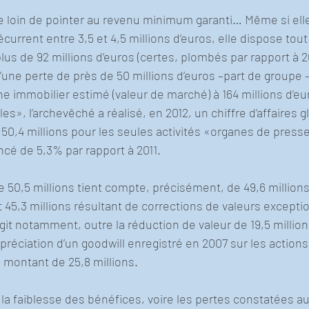
e loin de pointer au revenu minimum garanti… Même si elle
récurrent entre 3,5 et 4,5 millions d’euros, elle dispose to
lus de 92 millions d’euros (certes, plombés par rapport à 20
 d’une perte de près de 50 millions d’euros –part de groupe –
ne immobilier estimé (valeur de marché) à 164 millions d’eu
s», l’archevêché a réalisé, en 2012, un chiffre d’affaires gl
 50,4 millions pour les seules activités «organes de presse 
cé de 5,3% par rapport à 2011.
e 50,5 millions tient compte, précisément, de 49,6 million
 45,3 millions résultant de corrections de valeurs exceptio
s’agit notamment, outre la réduction de valeur de 19,5 millio
préciation d’un goodwill enregistré en 2007 sur les actions
montant de 25,8 millions.
a faiblesse des bénéfices, voire les pertes constatées au