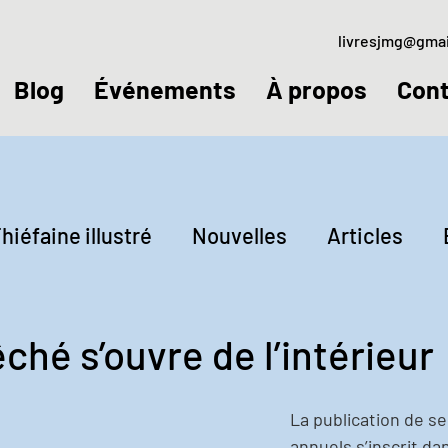
livresjmg@gma
Blog
Événements
À propos
Cont
hiéfaine illustré
Nouvelles
Articles
ctures
Jeudis littéraires
ché s’ouvre de l’intérieur
La publication de s
annuels s’inscrit da