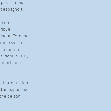
 pas 18 mois 
et espagnol).
e en 
ribué, 
sseur, Fernand 
nommé vicaire 
 et entité 
s, depuis 2012, 
sperich son 
 l’introduction 
 d’un exposé sur 
rche de son 