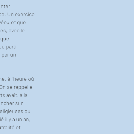
nter 
se. Un exercice 
vée» et que 
es, avec le 
 que 
du parti 
 par un 
, à l’heure où 
 On se rappelle 
 avait, à la 
ncher sur 
eligieuses ou 
il y a un an, 
ralité et 