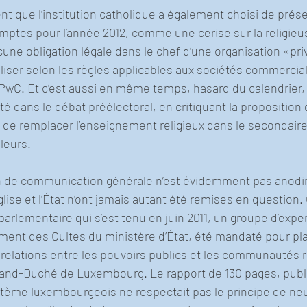
 que l’institution catholique a également choisi de prése
ptes pour l’année 2012, comme une cerise sur la religieu
cune obligation légale dans le chef d’une organisation «pri
aliser selon les règles applicables aux sociétés commercial
 PwC. Et c’est aussi en même temps, hasard du calendrier,
ité dans le débat préélectoral, en critiquant la proposition 
 de remplacer l’enseignement religieux dans le secondaire
leurs.
n de communication générale n’est évidemment pas anodine
Église et l’État n’ont jamais autant été remises en question.
arlementaire qui s’est tenu en juin 2011, un groupe d’experts
nt des Cultes du ministère d’État, été mandaté pour pla
s relations entre les pouvoirs publics et les communautés r
and-Duché de Luxembourg. Le rapport de 130 pages, publié 
tème luxembourgeois ne respectait pas le principe de neut