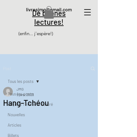
livresjmg@gmail.com
De bonnes
lectures!
(enfin... j'espère!)
Post
Tous les posts
JMG
Tous les posts
5 janv. 2023
Hang-Tchéou
Le petit Thiéfaine illustré
Nouvelles
Articles
Billets