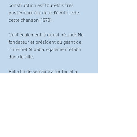
construction est toutefois très 
postérieure à la date d’écriture de 
cette chanson (1970). 
C’est également là qu’est né Jack Ma, 
fondateur et président du géant de 
l’internet Alibaba, également établi 
dans la ville.
Belle fin de semaine à toutes et à 
tous! 
Publication inspirée de l'ouvrage 
«Exercice de simple éducation avec dix 
fois le mot paradis» que vous pouvez
trouver ici!
!  